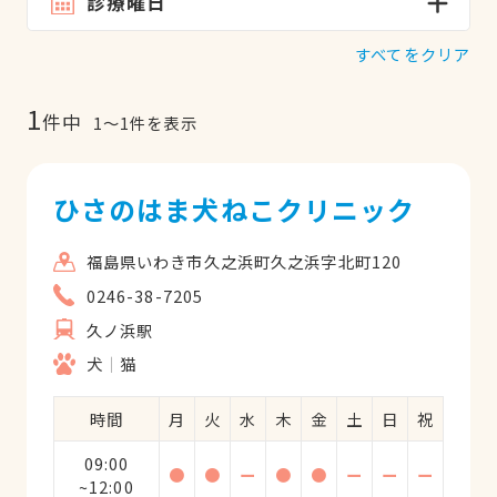
診療曜日
すべてをクリア
1
件中
1
〜
1
件を表示
ひさのはま犬ねこクリニック
福島県いわき市久之浜町久之浜字北町120
0246-38-7205
久ノ浜駅
犬
猫
時間
月
火
水
木
金
土
日
祝
09:00
●
●
ー
●
●
ー
ー
ー
~12:00