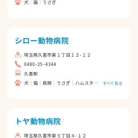
犬
猫
うさぎ
シロー動物病院
埼玉県久喜市東１丁目１２-１２
0480-25-4344
久喜駅
犬
猫
鳥類
うさぎ
ハムスター
フェレット
すべて見る
トヤ動物病院
埼玉県久喜市東５丁目４-１２