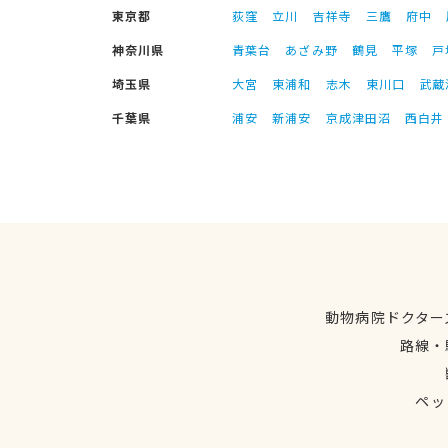
東京都
荻窪
立川
吉祥寺
三鷹
府中
神奈川県
青葉台
あざみ野
鶴見
平塚
戸
埼玉県
大宮
東浦和
志木
東川口
武蔵
千葉県
浦安
新浦安
京成津田沼
西白井
動物病院ドクター
路線・
ペッ