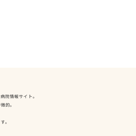
物病院情報サイト。
特徴的。
、
ます。