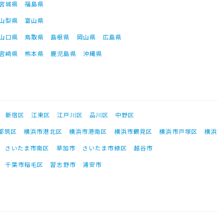
宮城県
福島県
山梨県
富山県
山口県
鳥取県
島根県
岡山県
広島県
宮崎県
熊本県
鹿児島県
沖縄県
新宿区
江東区
江戸川区
品川区
中野区
都筑区
横浜市港北区
横浜市港南区
横浜市鶴見区
横浜市戸塚区
横浜
さいたま市南区
草加市
さいたま市緑区
越谷市
千葉市稲毛区
習志野市
浦安市