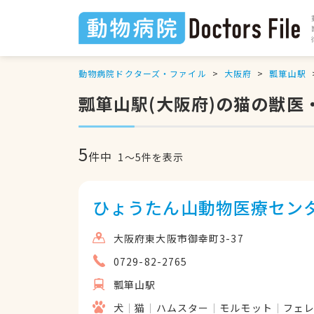
動物病院ドクターズ・ファイル
大阪府
瓢箪山駅
瓢箪山駅(大阪府)の猫の獣医
5
件中
1
〜
5
件を表示
ひょうたん山動物医療セン
大阪府東大阪市御幸町3-37
0729-82-2765
瓢箪山駅
犬
猫
ハムスター
モルモット
フェ