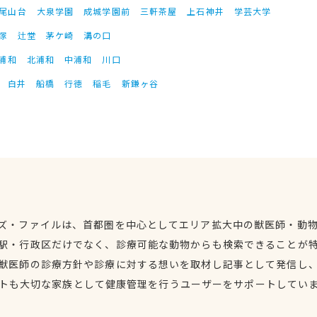
尾山台
大泉学園
成城学園前
三軒茶屋
上石神井
学芸大学
塚
辻堂
茅ケ崎
溝の口
浦和
北浦和
中浦和
川口
白井
船橋
行徳
稲毛
新鎌ヶ谷
ズ・ファイルは、首都圏を中心としてエリア拡大中の獣医師・動
駅・行政区だけでなく、診療可能な動物からも検索できることが
獣医師の診療方針や診療に対する想いを取材し記事として発信し
トも大切な家族として健康管理を行うユーザーをサポートしてい