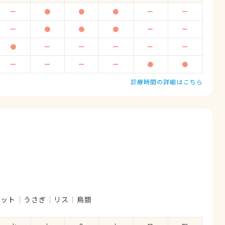
ー
●
●
●
ー
ー
ー
●
●
●
ー
ー
●
ー
ー
ー
ー
ー
ー
ー
ー
ー
●
●
診療時間の詳細はこちら
レット
うさぎ
リス
鳥類