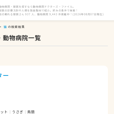
動物病院・獣医を探すなら動物病院ドクターズ・ファイル。
獣医の診療方針や人柄を独自取材で紹介。好みの条件で検索！
街の頼れる獣医さん 937 人、動物病院 9,443 件掲載中！(2026年08月07日現在)
猫
の検索結果
・動物病院一覧
ター
レット
うさぎ
鳥類