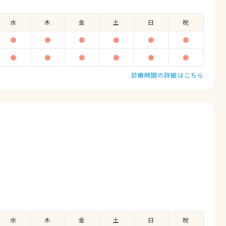
水
木
金
土
日
祝
●
●
●
●
●
●
●
●
●
●
●
●
診療時間の詳細はこちら
水
木
金
土
日
祝