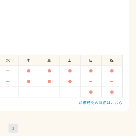
ぎ
水
木
金
土
日
祝
ー
●
●
●
●
●
ー
●
●
●
ー
ー
ー
ー
ー
ー
●
●
診療時間の詳細はこちら
1