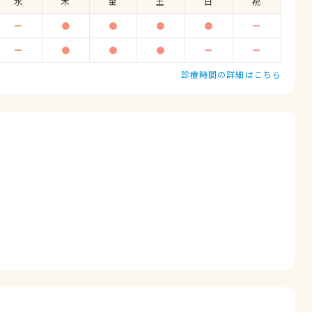
水
木
金
土
日
祝
ー
●
●
●
●
ー
ー
●
●
●
ー
ー
診療時間の詳細はこちら