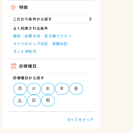
特徴
こだわり条件から探す
よく利用される条件
避妊・去勢手術
狂犬病ワクチン
マイクロチップ対応
夜間対応
ネット予約可
診療曜日
診療曜日から探す
月
火
水
木
金
土
日
祝
すべてをクリア