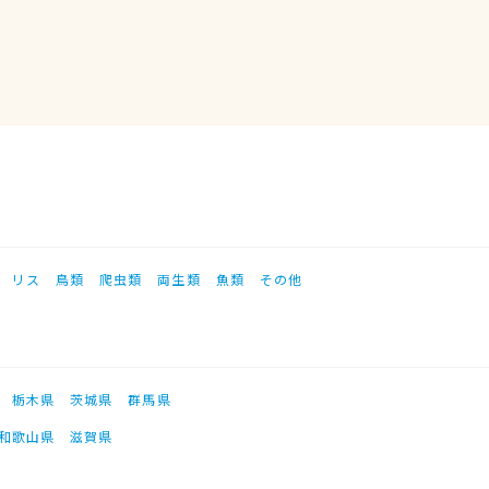
リス
鳥類
爬虫類
両生類
魚類
その他
栃木県
茨城県
群馬県
和歌山県
滋賀県