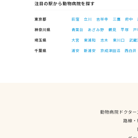
注目の駅から動物病院を探す
東京都
荻窪
立川
吉祥寺
三鷹
府中
神奈川県
青葉台
あざみ野
鶴見
平塚
戸
埼玉県
大宮
東浦和
志木
東川口
武蔵
千葉県
浦安
新浦安
京成津田沼
西白井
動物病院ドクター
路線・
ペッ