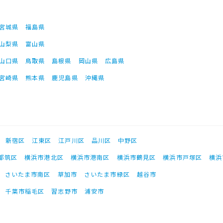
宮城県
福島県
山梨県
富山県
山口県
鳥取県
島根県
岡山県
広島県
宮崎県
熊本県
鹿児島県
沖縄県
新宿区
江東区
江戸川区
品川区
中野区
都筑区
横浜市港北区
横浜市港南区
横浜市鶴見区
横浜市戸塚区
横浜
さいたま市南区
草加市
さいたま市緑区
越谷市
千葉市稲毛区
習志野市
浦安市