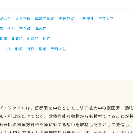
尾山台
大泉学園
成城学園前
三軒茶屋
上石神井
学芸大学
塚
辻堂
茅ケ崎
溝の口
浦和
北浦和
中浦和
川口
白井
船橋
行徳
稲毛
新鎌ヶ谷
ズ・ファイルは、首都圏を中心としてエリア拡大中の獣医師・動
駅・行政区だけでなく、診療可能な動物からも検索できることが
獣医師の診療方針や診療に対する想いを取材し記事として発信し
トも大切な家族として健康管理を行うユーザーをサポートしてい