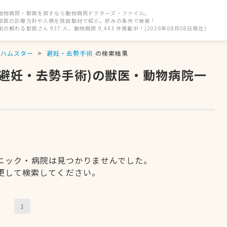
動物病院・獣医を探すなら動物病院ドクターズ・ファイル。
獣医の診療方針や人柄を独自取材で紹介。好みの条件で検索！
街の頼れる獣医さん 937 人、動物病院 9,443 件掲載中！(2026年08月08日現在)
ハムスター
避妊・去勢手術
の検索結果
(避妊・去勢手術)の獣医・動物病院一
ニック・病院は見つかりませんでした。
更して検索してください。
1