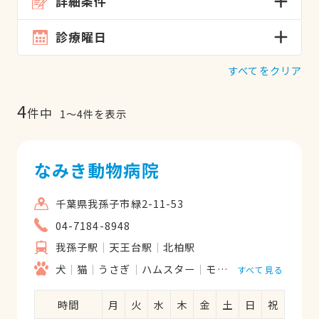
詳細条件
診療曜日
すべてをクリア
4
件中
1
〜
4
件を表示
なみき動物病院
千葉県我孫子市緑2-11-53
04-7184-8948
我孫子駅
天王台駅
北柏駅
犬
猫
うさぎ
ハムスター
モルモット
リス
すべて見る
時間
月
火
水
木
金
土
日
祝