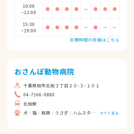
10:00
●
●
●
●
ー
●
●
●
~12:00
15:30
●
●
●
●
ー
●
ー
ー
~19:00
診療時間の詳細はこちら
おさんぽ動物病院
千葉県柏市北柏３丁目２０-３-１０１
04-7166-0880
北柏駅
犬
猫
鳥類
うさぎ
ハムスター
フェレット
すべて見る