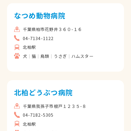
なつめ動物病院
千葉県柏市花野井３６０-１６
04-7134-1122
北柏駅
犬
猫
鳥類
うさぎ
ハムスター
北柏どうぶつ病院
千葉県我孫子市根戸１２３５-８
04-7182-5305
北柏駅