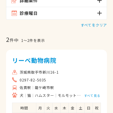
詳細条件
診療曜日
すべてをクリア
2
件中
1
〜
2
件を表示
リーベ動物病院
茨城県取手市新川16-1
0297-82-5035
佐貫駅
龍ケ崎市駅
犬
猫
ハムスター
モルモット
フェレット
うさ
すべて見る
時間
月
火
水
木
金
土
日
祝