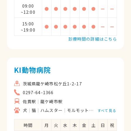
09:00
●
●
●
●
●
●
ー
ー
~12:00
15:00
●
●
●
●
●
●
ー
ー
~19:00
診療時間の詳細はこちら
KI動物病院
茨城県龍ケ崎市松ケ丘1-2-17
0297-64-1366
佐貫駅
龍ケ崎市駅
犬
猫
ハムスター
モルモット
フェレット
うさ
すべて見る
時間
月
火
水
木
金
土
日
祝