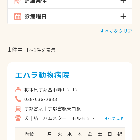
詳細条件
診療曜日
すべてをクリア
1
件中
1
〜
1
件を表示
エハラ動物病院
栃木県宇都宮市峰1-2-12
028-636-2833
宇都宮駅
宇都宮駅東口駅
犬
猫
ハムスター
モルモット
フェレット
うさ
すべて見る
時間
月
火
水
木
金
土
日
祝