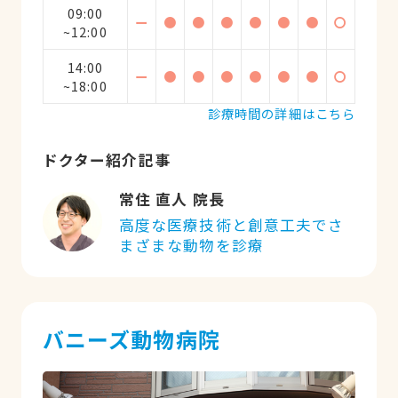
09:00
ー
●
●
●
●
●
●
〇
~12:00
14:00
ー
●
●
●
●
●
●
〇
~18:00
診療時間の詳細はこちら
ドクター紹介記事
常住 直人 院長
高度な医療技術と創意工夫でさ
まざまな動物を診療
バニーズ動物病院