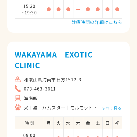
15:30
●
●
●
ー
●
●
●
●
~19:30
診療時間の詳細はこちら
WAKAYAMA EXOTIC
CLINIC
和歌山県海南市日方1512-3
073-463-3611
海南駅
犬
猫
ハムスター
モルモット
フェレット
うさ
すべて見る
時間
月
火
水
木
金
土
日
祝
09:00