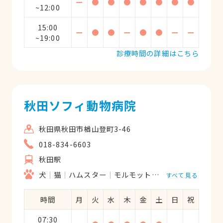
ー
●
●
●
●
●
●
●
~12:00
15:00
ー
●
●
ー
●
●
ー
ー
~19:00
診療時間の詳細はこちら
秋田ソフィ動物病院
秋田県秋田市楢山登町3-46
018-834-6603
秋田駅
犬
猫
ハムスター
モルモット
フェレット
リス
すべて見る
時間
月
火
水
木
金
土
日
祝
07:30