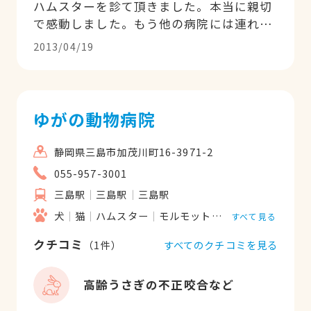
ハムスターを診て頂きました。本当に親切
で感動しました。もう他の病院には連れて
行きたくない！と思える程丁寧で親身にな
2013/04/19
ってベストな治療を考えて下さいます。病
院もキレイで受付の方も親切で是非オスス
メしたい病院です。
ゆがの動物病院
静岡県三島市加茂川町16-3971-2
055-957-3001
三島駅
三島駅
三島駅
犬
猫
ハムスター
モルモット
フェレット
うさ
すべて見る
クチコミ
すべてのクチコミを見る
（
1
件）
高齢うさぎの不正咬合など