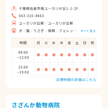
千葉県佐倉市南ユーカリが丘1-1-2F
043-310-4663
ユーカリが丘駅
ユーカリが丘駅
犬
猫
うさぎ
鳥類
フェレット
ハムスター
モ
すべて見る
時間
月
火
水
木
金
土
日
祝
09:00
●
●
●
●
●
●
●
●
~12:00
15:00
●
●
●
●
●
●
●
●
~19:00
診療時間の詳細はこちら
さざんか動物病院