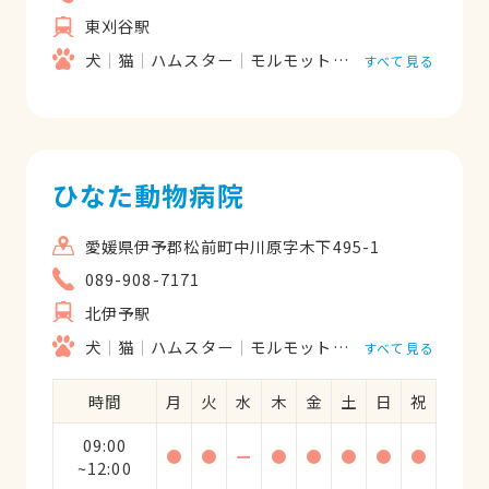
東刈谷駅
犬
猫
ハムスター
モルモット
うさぎ
リス
鳥
すべて見る
ひなた動物病院
愛媛県伊予郡松前町中川原字木下495-1
089-908-7171
北伊予駅
犬
猫
ハムスター
モルモット
フェレット
うさ
すべて見る
時間
月
火
水
木
金
土
日
祝
09:00
●
●
ー
●
●
●
●
●
~12:00