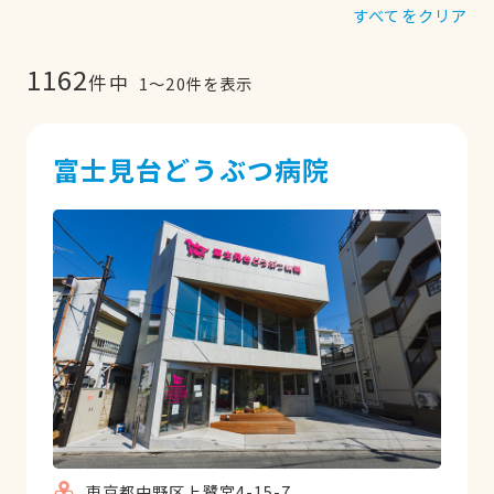
すべてをクリア
1162
件中
1
〜
20
件を表示
富士見台どうぶつ病院
東京都中野区上鷺宮4-15-7