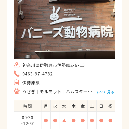
神奈川県伊勢原市伊勢原2-6-15
0463-97-4782
伊勢原駅
うさぎ
モルモット
ハムスター
フェレット
リス
すべて見る
時間
月
火
水
木
金
土
日
祝
09:30
●
●
▲
●
●
●
●
●
~12:30