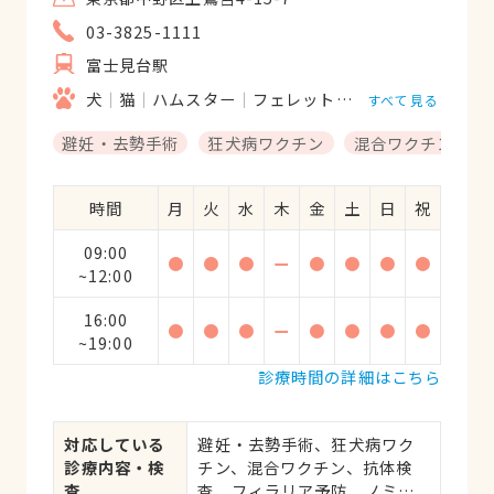
03-3825-1111
富士見台駅
犬
猫
ハムスター
フェレット
モルモット
リス
すべて見る
避妊・去勢手術
狂犬病ワクチン
混合ワクチン
時間
月
火
水
木
金
土
日
祝
09:00
●
●
●
ー
●
●
●
●
~12:00
16:00
●
●
●
ー
●
●
●
●
~19:00
診療時間の詳細はこちら
対応している
避妊・去勢手術、狂犬病ワク
診療内容・検
チン、混合ワクチン、抗体検
査
査、フィラリア予防、ノミ・