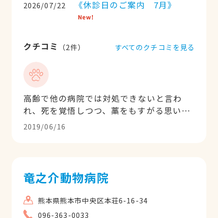
《休診日のご案内 7月》
2026/07/22
クチコミ
すべてのクチコミを見る
（
2
件）
高齢で他の病院では対処できないと言わ
れ、死を覚悟しつつ、藁をもすがる思いで
セカンドオピニオンをお願いして、結果4
2019/06/16
年通いました。漢方や鍼灸がなければ、う
ちの子はとっくに亡くなっていたと思いま
す。先生のおかげで、14歳の大往生ができ
ました。大変感謝しています。
竜之介動物病院
熊本県熊本市中央区本荘6-16-34
096-363-0033