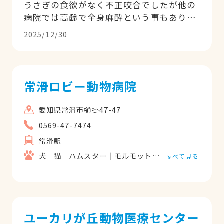
うさぎの食欲がなく不正咬合でしたが他の
病院では高齢で全身麻酔という事もあり治
療を断られて困っていました。 この病院を
2025/12/30
知り先生に相談してみたところ、なんなく
不正咬合の治療をしていただきました。 そ
の後も腫瘍提出手術、術後の通院などで大
変お世話になりました。 多忙の中、時間外
常滑ロビー動物病院
の診察でも心よく引き受けてくださり、感
謝してもしきれないほどです。 先生は若く
愛知県常滑市樋掛47-47
落ち着いた方ですが、うちの子を助ける気
0569-47-7474
持ちや熱意が強く感じました。 また飼い主
常滑駅
の気持ちに寄り添ってくれる、温かい動物
病院です。 心より感謝してます。 ありがと
犬
猫
ハムスター
モルモット
フェレット
うさ
すべて見る
うございます。
ユーカリが丘動物医療センター