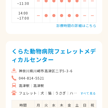
ー
●
●
●
●
●
ー
ー
~11:30
14:00
ー
●
●
●
●
●
ー
ー
~17:00
診療時間の詳細はこちら
くらた動物病院フェレットメデ
ィカルセンター
神奈川県川崎市高津区二子5-3-6
044-814-5521
高津駅
高津駅
フェレット
犬
猫
うさぎ
ハムスター
モルモッ
すべて見る
時間
月
火
水
木
金
土
日
祝