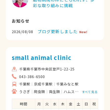
彩な取り組みに挑戦
お知らせ
ブログ更新しました
2026/08/08
small animal clinic
千葉県千葉市中央区登戸1-22-25
043-386-6500
千葉駅
京成千葉駅
千葉みなと駅
うさぎ
爬虫類
両生類
ハムスター
鳥類
フェレ
すべて見る
時間
月
火
水
木
金
土
日
祝