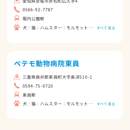
愛知県安城市赤松町広久手4
0566-92-7787
堀内公園駅
犬
猫
ハムスター
モルモット
フェレット
うさ
すべて見る
ペテモ動物病院東員
三重県員弁郡東員町大字長深510-1
0594-75-0720
東員駅
犬
猫
ハムスター
モルモット
フェレット
うさ
すべて見る