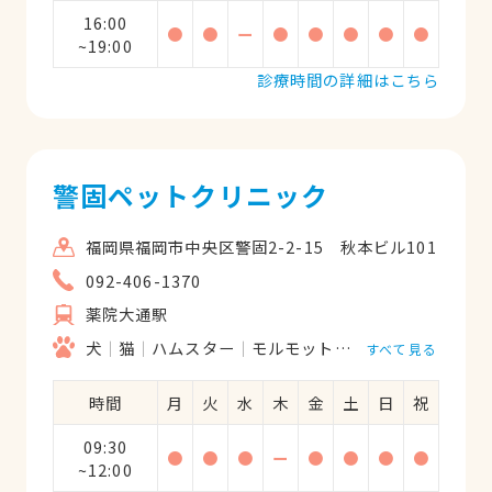
16:00
●
●
ー
●
●
●
●
●
~19:00
診療時間の詳細はこちら
警固ペットクリニック
福岡県福岡市中央区警固2-2-15 秋本ビル101
092-406-1370
薬院大通駅
犬
猫
ハムスター
モルモット
フェレット
うさ
すべて見る
時間
月
火
水
木
金
土
日
祝
09:30
●
●
●
ー
●
●
●
●
~12:00