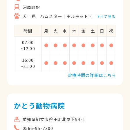
河原町駅
犬
猫
ハムスター
モルモット
フェレット
うさ
すべて見る
時間
月
火
水
木
金
土
日
祝
07:00
●
●
●
●
●
●
●
●
~12:00
16:00
●
●
●
●
●
●
●
●
~21:00
診療時間の詳細はこちら
かとう動物病院
愛知県知立市谷田町北屋下94-1
0566-95-7300