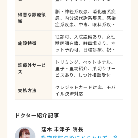
ダニ予防、マイクロチップ対
脳・神経系疾患、消化器系疾
応、健康診断、各種検査、外
得意な診療領
患、内分泌代謝系疾患、感染
科手術
域
症系疾患、中毒、眼科系疾
患、循環器系疾患、肝・胆・
往診可、入院設備あり、女性
すい臓系疾患、血液・免疫系
施設特徴
獣医師在籍、駐車場あり、ネ
疾患、耳系疾患、寄生虫、心
ット予約可、日曜診療、祝日
の病気、皮膚系疾患、呼吸器
診療
系疾患、腎・泌尿器系疾患、
トリミング、ペットホテル、
生殖器系疾患、腫瘍・がん、
診療外サービ
里子・里親紹介、爪切りサー
アレルギー、歯と口腔系疾
ス
ビスあり、しつけ相談受付
患、けが・その他
クレジットカード対応、モバ
支払方法
イル決済対応
ドクター紹介記事
窪木 未津子 院長
動物病院の枠にとらわれず、多