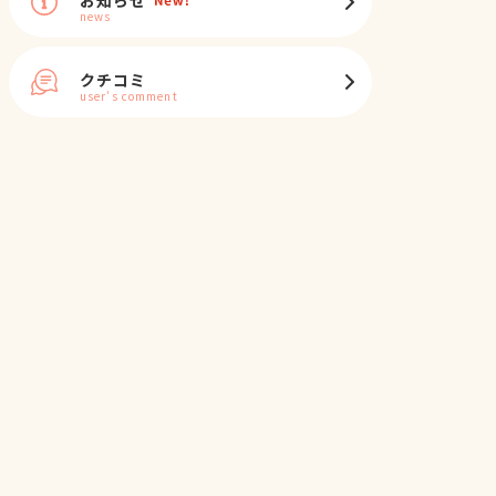
news
クチコミ
user's comment