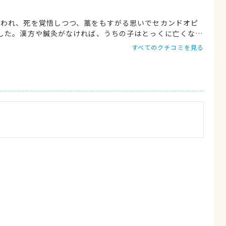
言われ、死を覚悟しつつ、藁をもすがる思いでセカンドオピ
した。漢方や鍼灸がなければ、うちの子はとっくに亡くなっ
14歳の大往生ができました。大変感謝しています。
すべてのクチコミを見る