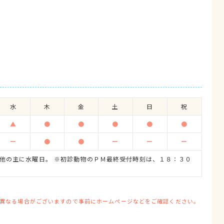
水
木
金
土
日
祝
▲
●
●
●
●
●
ー
●
●
ー
ー
ー
他の主に水曜日。 ※初診動物のＰＭ最終受付時刻は、１８：３０
異なる場合がございますので事前にホームページなどをご確認ください。