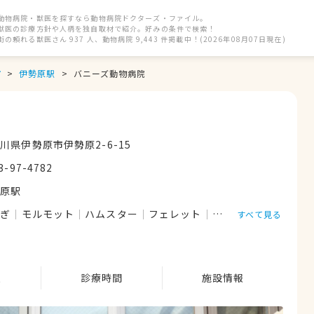
動物病院・獣医を探すなら動物病院ドクターズ・ファイル。
獣医の診療方針や人柄を独自取材で紹介。好みの条件で検索！
街の頼れる獣医さん 937 人、動物病院 9,443 件掲載中！(2026年08月07日現在)
市
伊勢原駅
バニーズ動物病院
川県伊勢原市伊勢原2-6-15
3-97-4782
勢原駅
さぎ
モルモット
ハムスター
フェレット
リス
猫
ハリネズ
すべて見る
報
診療時間
施設情報