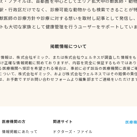
ズ・ファイルは、首都圏を中心としてエリア拡大中の獣医師・動
駅・行政区だけでなく、診療可能な動物からも検索できることが
獣医師の診療方針や診療に対する想いを取材し記事として発信し
トも大切な家族として健康管理を行うユーザーをサポートしてい
掲載情報について
種情報は、株式会社ギミック、または株式会社ウェルネスが調査した情報をも
だけ正確な情報掲載に努めておりますが、内容を完全に保証するものではあり
る医療機関へ受診を希望される場合は、事前に必ず該当の医療機関に直接ご
について、株式会社ギミック、および株式会社ウェルネスではその賠償の責
は、お手数ですがお問い合わせフォームより編集部までご連絡をいただけま
医療機関の方
関連サイト
医療機
情報掲載にあたって
ドクターズ・ファイル