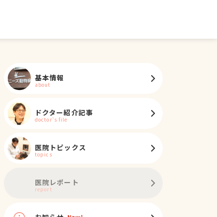
基本情報
about
ドクター紹介記事
doctor's file
医院トピックス
ミ
チンチラ
デグー
モモンガ
topics
医院レポート
report
お知らせ