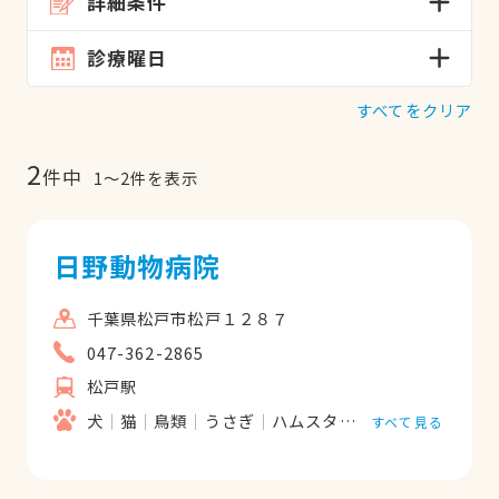
詳細条件
診療曜日
すべてをクリア
2
件中
1
〜
2
件を表示
日野動物病院
千葉県松戸市松戸１２８７
047-362-2865
松戸駅
犬
猫
鳥類
うさぎ
ハムスター
フェレット
リ
すべて見る