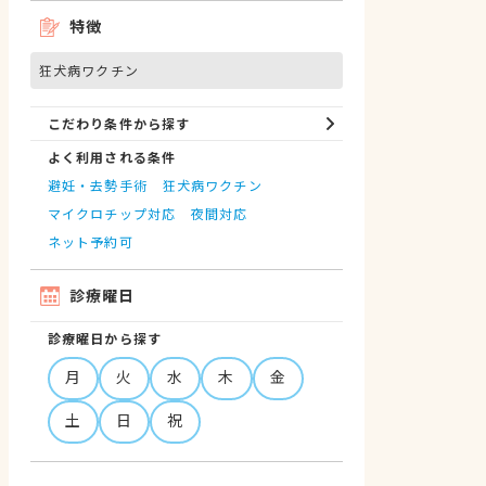
特徴
狂犬病ワクチン
こだわり条件から探す
よく利用される条件
避妊・去勢手術
狂犬病ワクチン
マイクロチップ対応
夜間対応
ネット予約可
診療曜日
診療曜日から探す
月
火
水
木
金
土
日
祝