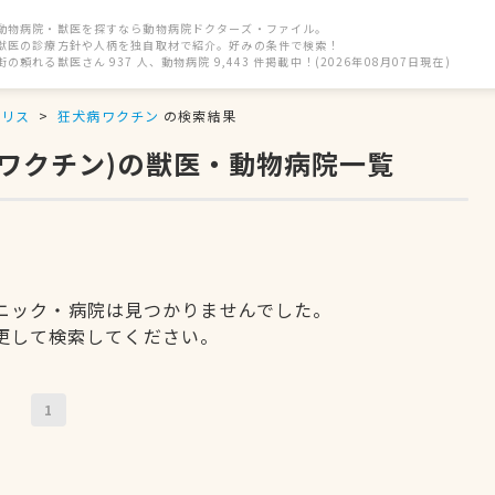
動物病院・獣医を探すなら動物病院ドクターズ・ファイル。
獣医の診療方針や人柄を独自取材で紹介。好みの条件で検索！
街の頼れる獣医さん 937 人、動物病院 9,443 件掲載中！(2026年08月07日現在)
リス
狂犬病ワクチン
の検索結果
病ワクチン)の獣医・動物病院一覧
ニック・病院は見つかりませんでした。
更して検索してください。
1