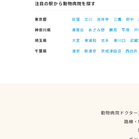
注目の駅から動物病院を探す
東京都
荻窪
立川
吉祥寺
三鷹
府中
神奈川県
青葉台
あざみ野
鶴見
平塚
戸
埼玉県
大宮
東浦和
志木
東川口
武蔵
千葉県
浦安
新浦安
京成津田沼
西白井
動物病院ドクター
路線・
ペッ