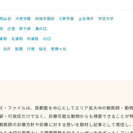
尾山台
大泉学園
成城学園前
三軒茶屋
上石神井
学芸大学
塚
辻堂
茅ケ崎
溝の口
浦和
北浦和
中浦和
川口
白井
船橋
行徳
稲毛
新鎌ヶ谷
ズ・ファイルは、首都圏を中心としてエリア拡大中の獣医師・動
駅・行政区だけでなく、診療可能な動物からも検索できることが
獣医師の診療方針や診療に対する想いを取材し記事として発信し
トも大切な家族として健康管理を行うユーザーをサポートしてい