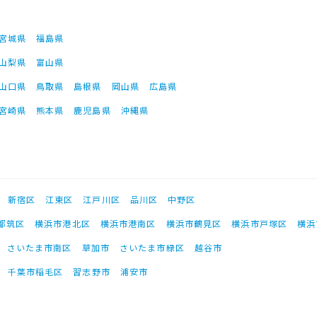
宮城県
福島県
山梨県
富山県
山口県
鳥取県
島根県
岡山県
広島県
宮崎県
熊本県
鹿児島県
沖縄県
新宿区
江東区
江戸川区
品川区
中野区
都筑区
横浜市港北区
横浜市港南区
横浜市鶴見区
横浜市戸塚区
横浜
さいたま市南区
草加市
さいたま市緑区
越谷市
千葉市稲毛区
習志野市
浦安市