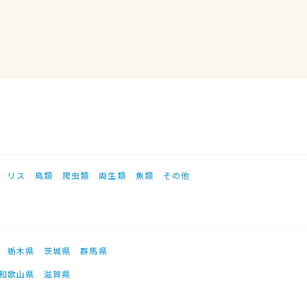
リス
鳥類
爬虫類
両生類
魚類
その他
栃木県
茨城県
群馬県
和歌山県
滋賀県