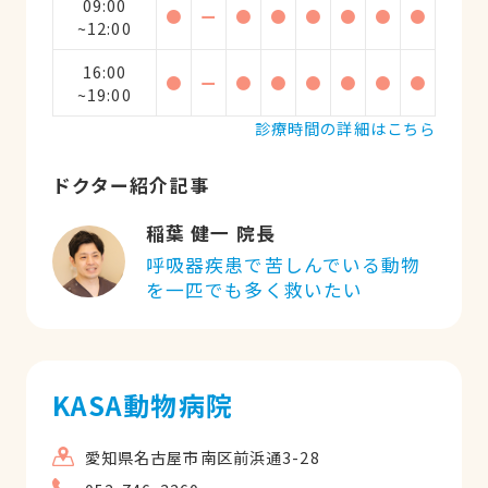
09:00
●
ー
●
●
●
●
●
●
~12:00
16:00
●
ー
●
●
●
●
●
●
~19:00
診療時間の詳細はこちら
ドクター紹介記事
稲葉 健一 院長
呼吸器疾患で苦しんでいる動物
を一匹でも多く救いたい
KASA動物病院
愛知県名古屋市南区前浜通3-28