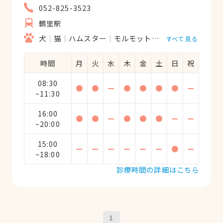
052-825-3523
鶴里駅
犬
猫
ハムスター
モルモット
フェレット
うさ
すべて見る
時間
月
火
水
木
金
土
日
祝
08:30
●
●
ー
●
●
●
●
ー
~11:30
16:00
●
●
ー
●
●
●
ー
ー
~20:00
15:00
ー
ー
ー
ー
ー
ー
●
ー
~18:00
診療時間の詳細はこちら
1