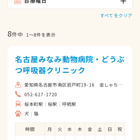
診療曜日
すべてをクリア
8
件中
1
〜
8
件を表示
名古屋みなみ動物病院・どうぶ
つ呼吸器クリニック
愛知県名古屋市南区岩戸町19-16 金しゃちホーム1F
052-627-1720
桜本町駅
桜駅
呼続駅
犬
猫
時間
月
火
水
木
金
土
日
祝