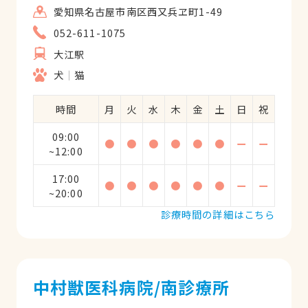
愛知県名古屋市南区西又兵ヱ町1-49
052-611-1075
大江駅
犬
猫
時間
月
火
水
木
金
土
日
祝
09:00
●
●
●
●
●
●
ー
ー
~12:00
17:00
●
●
●
●
●
●
ー
ー
~20:00
診療時間の詳細はこちら
中村獣医科病院/南診療所