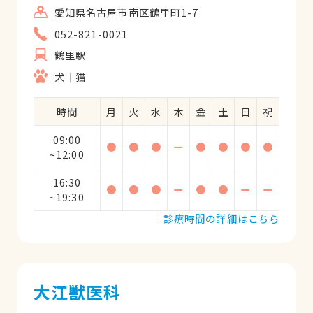
愛知県名古屋市南区鶴里町1-7
052-821-0021
鶴里駅
犬
猫
時間
月
火
水
木
金
土
日
祝
09:00
●
●
●
ー
●
●
●
●
~12:00
16:30
●
●
●
ー
●
●
ー
ー
~19:30
診療時間の詳細はこちら
大江獣医科