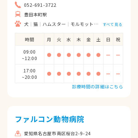
052-691-3722
豊田本町駅
犬
猫
ハムスター
モルモット
フェレット
うさ
すべて見る
時間
月
火
水
木
金
土
日
祝
09:00
●
●
●
●
●
●
ー
ー
~12:00
17:00
●
●
●
●
●
●
ー
ー
~20:00
診療時間の詳細はこちら
ファルコン動物病院
愛知県名古屋市南区桜台2-9-24