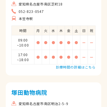
愛知県名古屋市南区芝町18
052-823-0547
本笠寺駅
時間
月
火
水
木
金
土
日
祝
09:00
●
●
●
●
●
●
ー
ー
~10:00
17:00
●
●
●
●
●
●
ー
ー
~18:00
診療時間の詳細はこちら
塚田動物病院
愛知県名古屋市南区明治2-5-9