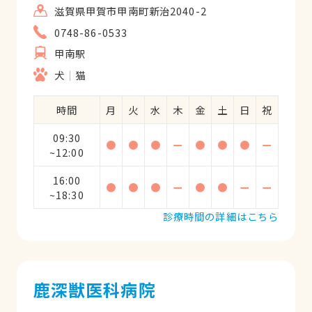
滋賀県甲賀市甲南町新治2040-2
0748-86-0533
甲南駅
犬
猫
時間
月
火
水
木
金
土
日
祝
09:30
●
●
●
ー
●
●
●
ー
~12:00
16:00
●
●
●
ー
●
●
ー
ー
~18:30
診療時間の詳細はこちら
鹿深獣医科病院