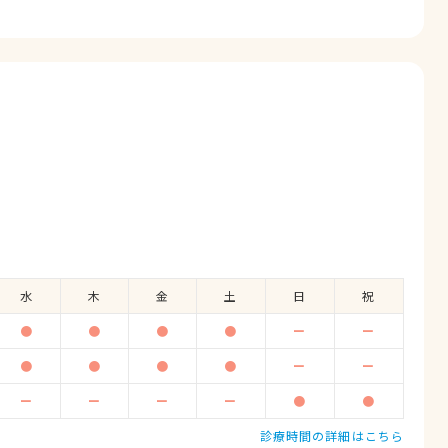
水
木
金
土
日
祝
●
●
●
●
ー
ー
●
●
●
●
ー
ー
ー
ー
ー
ー
●
●
診療時間の詳細はこちら