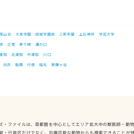
尾山台
大泉学園
成城学園前
三軒茶屋
上石神井
学芸大学
塚
辻堂
茅ケ崎
溝の口
浦和
北浦和
中浦和
川口
白井
船橋
行徳
稲毛
新鎌ヶ谷
ズ・ファイルは、首都圏を中心としてエリア拡大中の獣医師・動
駅・行政区だけでなく、診療可能な動物からも検索できることが