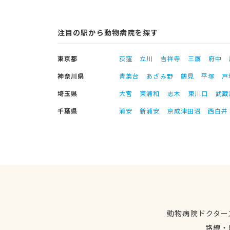
注目の駅から動物病院を探す
東京都
荻窪
立川
吉祥寺
三鷹
府中
神奈川県
青葉台
あざみ野
鶴見
平塚
戸
埼玉県
大宮
東浦和
志木
東川口
武蔵
千葉県
浦安
新浦安
京成津田沼
西白井
動物病院ドクター
路線・