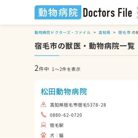
動物病院ドクターズ・ファイル
高知県
宿毛市
の
宿毛市の獣医・動物病院一覧
2
件中
1
〜
2
件を表示
松田動物病院
高知県宿毛市宿毛5378-28
0880-62-0720
宿毛駅
犬
猫