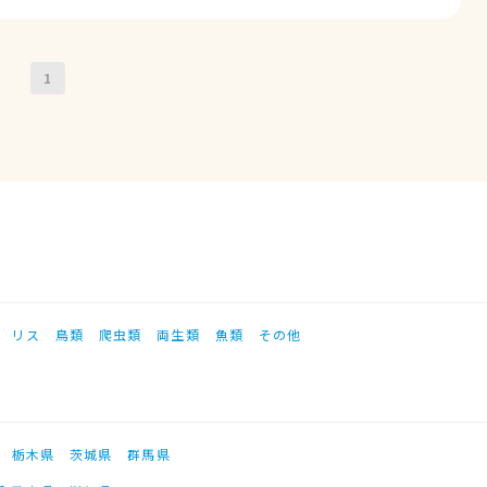
1
リス
鳥類
爬虫類
両生類
魚類
その他
栃木県
茨城県
群馬県