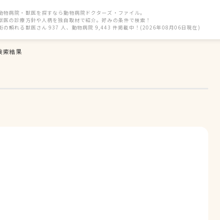
動物病院・獣医を探すなら動物病院ドクターズ・ファイル。
獣医の診療方針や人柄を独自取材で紹介。好みの条件で検索！
街の頼れる獣医さん 937 人、動物病院 9,443 件掲載中！(2026年08月06日現在)
検索結果