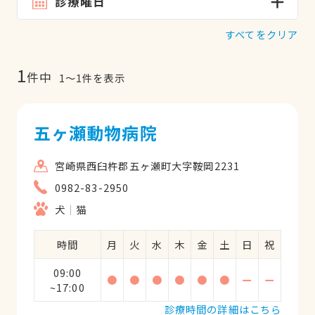
診療曜日
すべてをクリア
1
件中
1
〜
1
件を表示
五ヶ瀬動物病院
宮崎県西臼杵郡五ヶ瀬町大字鞍岡2231
0982-83-2950
犬
猫
時間
月
火
水
木
金
土
日
祝
09:00
●
●
●
●
●
●
ー
ー
~17:00
診療時間の詳細はこちら