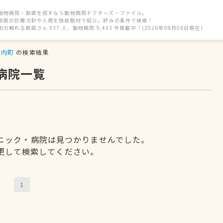
動物病院・獣医を探すなら動物病院ドクターズ・ファイル。
獣医の診療方針や人柄を独自取材で紹介。好みの条件で検索！
街の頼れる獣医さん 937 人、動物病院 9,443 件掲載中！(2026年08月06日現在)
平内町
の検索結果
病院一覧
ニック・病院は見つかりませんでした。
更して検索してください。
1