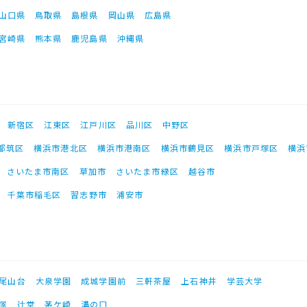
山口県
鳥取県
島根県
岡山県
広島県
宮崎県
熊本県
鹿児島県
沖縄県
新宿区
江東区
江戸川区
品川区
中野区
都筑区
横浜市港北区
横浜市港南区
横浜市鶴見区
横浜市戸塚区
横浜
さいたま市南区
草加市
さいたま市緑区
越谷市
千葉市稲毛区
習志野市
浦安市
尾山台
大泉学園
成城学園前
三軒茶屋
上石神井
学芸大学
塚
辻堂
茅ケ崎
溝の口