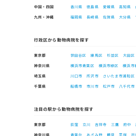
中国・四国
香川県
徳島県
愛媛県
高知県
九州・沖縄
福岡県
長崎県
佐賀県
大分県
行政区から動物病院を探す
東京都
世田谷区
練馬区
杉並区
大田区
神奈川県
横浜市青葉区
横浜市緑区
横浜市
埼玉県
川口市
所沢市
さいたま市浦和区
千葉県
船橋市
市川市
松戸市
八千代市
注目の駅から動物病院を探す
東京都
荻窪
立川
吉祥寺
三鷹
府中
神奈川県
青葉台
あざみ野
鶴見
平塚
戸