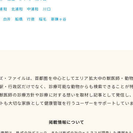
浦和
北浦和
中浦和
川口
白井
船橋
行徳
稲毛
新鎌ヶ谷
ズ・ファイルは、首都圏を中心としてエリア拡大中の獣医師・動
駅・行政区だけでなく、診療可能な動物からも検索できることが
獣医師の診療方針や診療に対する想いを取材し記事として発信し
トも大切な家族として健康管理を行うユーザーをサポートしてい
掲載情報について
種情報は、株式会社ギミック、または株式会社ウェルネスが調査した情報をも