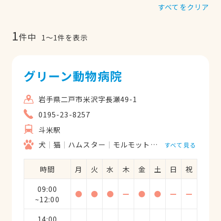
すべてをクリア
1
件中
1
〜
1
件を表示
グリーン動物病院
岩手県二戸市米沢字長瀬49-1
0195-23-8257
斗米駅
犬
猫
ハムスター
モルモット
フェレット
うさ
すべて見る
時間
月
火
水
木
金
土
日
祝
09:00
●
●
●
ー
●
●
ー
ー
~12:00
14:00