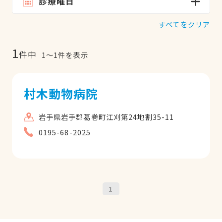
診療曜日
すべてをクリア
1
件中
1
〜
1
件を表示
村木動物病院
岩手県岩手郡葛巻町江刈第24地割35-11
0195-68-2025
1