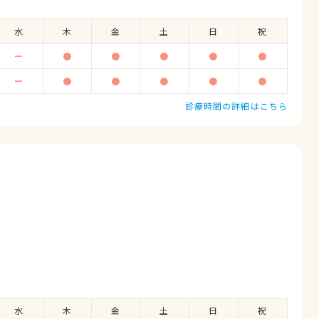
水
木
金
土
日
祝
ー
●
●
●
●
●
ー
●
●
●
●
●
診療時間の詳細はこちら
水
木
金
土
日
祝