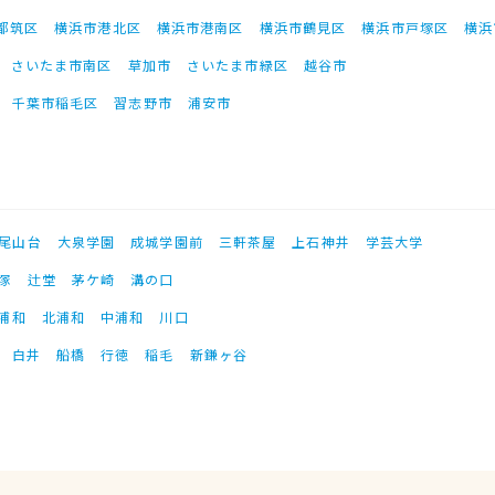
都筑区
横浜市港北区
横浜市港南区
横浜市鶴見区
横浜市戸塚区
横浜
さいたま市南区
草加市
さいたま市緑区
越谷市
千葉市稲毛区
習志野市
浦安市
尾山台
大泉学園
成城学園前
三軒茶屋
上石神井
学芸大学
塚
辻堂
茅ケ崎
溝の口
浦和
北浦和
中浦和
川口
白井
船橋
行徳
稲毛
新鎌ヶ谷