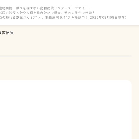
動物病院・獣医を探すなら動物病院ドクターズ・ファイル。
獣医の診療方針や人柄を独自取材で紹介。好みの条件で検索！
街の頼れる獣医さん 937 人、動物病院 9,443 件掲載中！(2026年08月08日現在)
検索結果