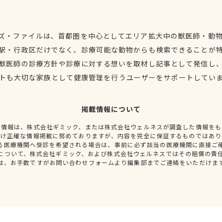
ズ・ファイルは、首都圏を中心としてエリア拡大中の獣医師・動
駅・行政区だけでなく、診療可能な動物からも検索できることが
獣医師の診療方針や診療に対する想いを取材し記事として発信し
トも大切な家族として健康管理を行うユーザーをサポートしてい
掲載情報について
種情報は、株式会社ギミック、または株式会社ウェルネスが調査した情報をも
だけ正確な情報掲載に努めておりますが、内容を完全に保証するものではあり
る医療機関へ受診を希望される場合は、事前に必ず該当の医療機関に直接ご
について、株式会社ギミック、および株式会社ウェルネスではその賠償の責
は、お手数ですがお問い合わせフォームより編集部までご連絡をいただけま