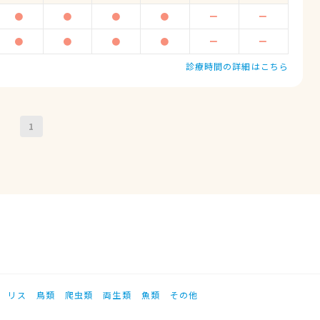
●
●
●
●
ー
ー
●
●
●
●
ー
ー
診療時間の詳細はこちら
1
リス
鳥類
爬虫類
両生類
魚類
その他