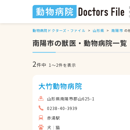
動物病院ドクターズ・ファイル
山形県
南陽市
の
南陽市の獣医・動物病院一覧
2
件中
1
〜
2
件を表示
大竹動物病院
山形県南陽市郡山625-1
0238-40-3939
赤湯駅
犬
猫