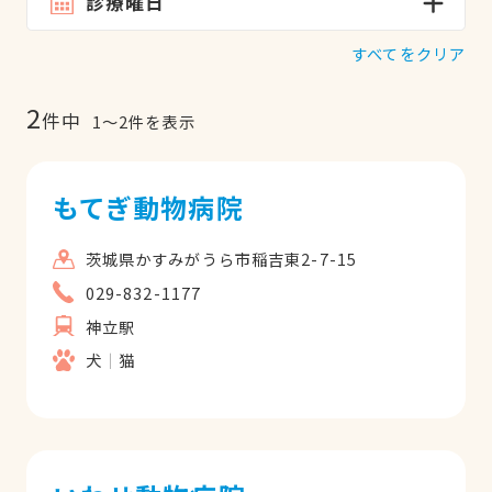
診療曜日
すべてをクリア
2
件中
1
〜
2
件を表示
もてぎ動物病院
茨城県かすみがうら市稲吉東2-7-15
029-832-1177
神立駅
犬
猫