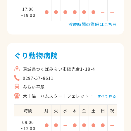
17:00
●
●
●
●
●
●
ー
ー
~19:00
診療時間の詳細はこちら
ぐり動物病院
茨城県つくばみらい市陽光台1-18-4
0297-57-8611
みらい平駅
犬
猫
ハムスター
フェレット
うさぎ
鳥類
すべて見る
時間
月
火
水
木
金
土
日
祝
09:00
●
●
ー
●
●
●
●
ー
~12:00