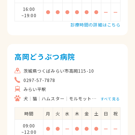
16:00
●
●
●
●
●
●
ー
ー
~19:00
診療時間の詳細はこちら
高岡どうぶつ病院
茨城県つくばみらい市高岡115-10
0297-57-7878
みらい平駅
犬
猫
ハムスター
モルモット
フェレット
うさ
すべて見る
時間
月
火
水
木
金
土
日
祝
09:00
●
●
ー
●
●
●
ー
ー
~12:00