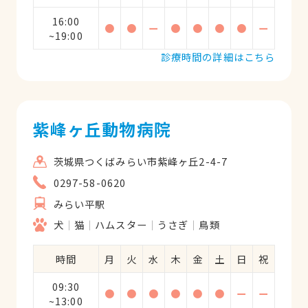
16:00
●
●
ー
●
●
●
●
ー
~19:00
診療時間の詳細はこちら
紫峰ヶ丘動物病院
茨城県つくばみらい市紫峰ヶ丘2-4-7
0297-58-0620
みらい平駅
犬
猫
ハムスター
うさぎ
鳥類
時間
月
火
水
木
金
土
日
祝
09:30
●
●
●
●
●
●
ー
ー
~13:00