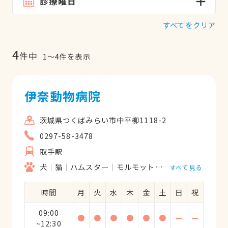
診療曜日
すべてをクリア
4
件中
1
〜
4
件を表示
伊奈動物病院
茨城県つくばみらい市中平柳1118-2
0297-58-3478
取手駅
犬
猫
ハムスター
モルモット
うさぎ
リス
鳥
すべて見る
時間
月
火
水
木
金
土
日
祝
09:00
●
●
●
●
●
●
ー
ー
~12:30