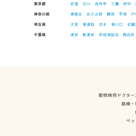
東京都
荻窪
立川
吉祥寺
三鷹
府中
神奈川県
青葉台
あざみ野
鶴見
平塚
戸
埼玉県
大宮
東浦和
志木
東川口
武蔵
千葉県
浦安
新浦安
京成津田沼
西白井
動物病院ドクター
路線・
ペッ