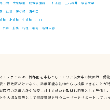
尾山台
大泉学園
成城学園前
三軒茶屋
上石神井
学芸大学
塚
辻堂
茅ケ崎
溝の口
浦和
北浦和
中浦和
川口
白井
船橋
行徳
稲毛
新鎌ヶ谷
ズ・ファイルは、首都圏を中心としてエリア拡大中の獣医師・動
駅・行政区だけでなく、診療可能な動物からも検索できることが
獣医師の診療方針や診療に対する想いを取材し記事として発信し
トも大切な家族として健康管理を行うユーザーをサポートしてい