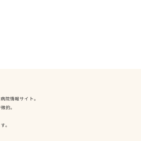
物病院情報サイト。
特徴的。
、
ます。