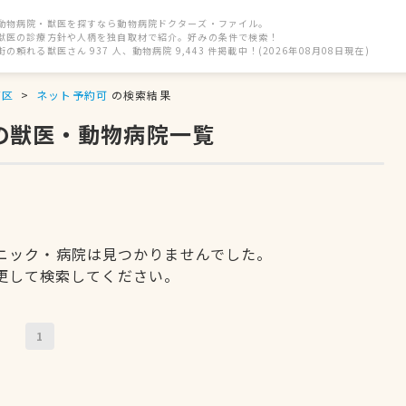
動物病院・獣医を探すなら動物病院ドクターズ・ファイル。
獣医の診療方針や人柄を独自取材で紹介。好みの条件で検索！
街の頼れる獣医さん 937 人、動物病院 9,443 件掲載中！(2026年08月08日現在)
石区
ネット予約可
の検索結果
の獣医・動物病院一覧
ニック・病院は見つかりませんでした。
更して検索してください。
1