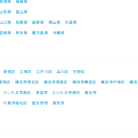
宮城県
福島県
山梨県
富山県
山口県
鳥取県
島根県
岡山県
広島県
宮崎県
熊本県
鹿児島県
沖縄県
新宿区
江東区
江戸川区
品川区
中野区
都筑区
横浜市港北区
横浜市港南区
横浜市鶴見区
横浜市戸塚区
横浜
さいたま市南区
草加市
さいたま市緑区
越谷市
千葉市稲毛区
習志野市
浦安市