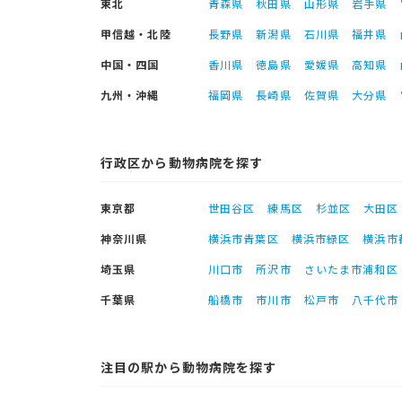
東北
青森県
秋田県
山形県
岩手県
甲信越・北陸
長野県
新潟県
石川県
福井県
中国・四国
香川県
徳島県
愛媛県
高知県
九州・沖縄
福岡県
長崎県
佐賀県
大分県
行政区から動物病院を探す
東京都
世田谷区
練馬区
杉並区
大田区
神奈川県
横浜市青葉区
横浜市緑区
横浜市
埼玉県
川口市
所沢市
さいたま市浦和区
千葉県
船橋市
市川市
松戸市
八千代市
注目の駅から動物病院を探す