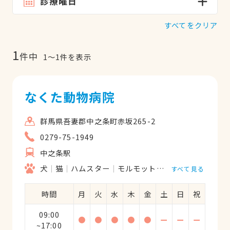
診療曜日
すべてをクリア
1
件中
1
〜
1
件を表示
なくた動物病院
群馬県吾妻郡中之条町赤坂265-2
0279-75-1949
中之条駅
犬
猫
ハムスター
モルモット
フェレット
うさ
すべて見る
時間
月
火
水
木
金
土
日
祝
09:00
●
●
●
●
●
ー
ー
ー
~17:00