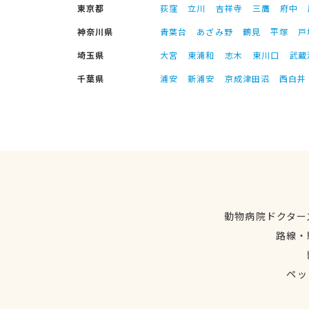
東京都
荻窪
立川
吉祥寺
三鷹
府中
神奈川県
青葉台
あざみ野
鶴見
平塚
戸
埼玉県
大宮
東浦和
志木
東川口
武蔵
千葉県
浦安
新浦安
京成津田沼
西白井
動物病院ドクター
路線・
ペッ