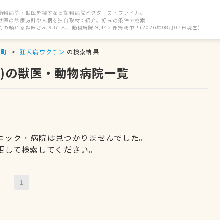
動物病院・獣医を探すなら動物病院ドクターズ・ファイル。
獣医の診療方針や人柄を独自取材で紹介。好みの条件で検索！
街の頼れる獣医さん 937 人、動物病院 9,443 件掲載中！(2026年08月07日現在)
越町
狂犬病ワクチン
の検索結果
)の獣医・動物病院一覧
ニック・病院は見つかりませんでした。
更して検索してください。
1