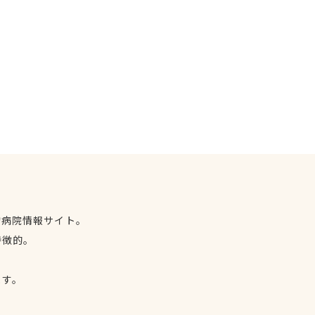
物病院情報サイト。
特徴的。
、
ます。