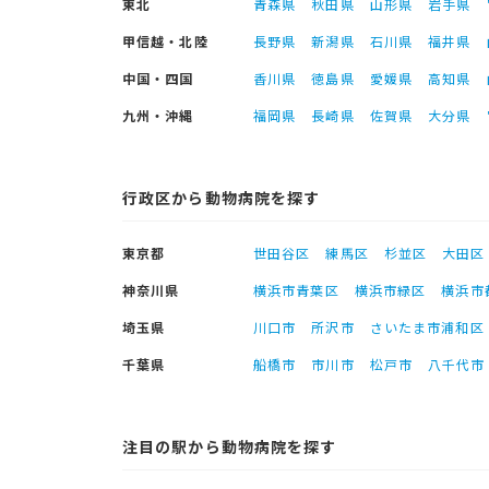
東北
青森県
秋田県
山形県
岩手県
甲信越・北陸
長野県
新潟県
石川県
福井県
中国・四国
香川県
徳島県
愛媛県
高知県
九州・沖縄
福岡県
長崎県
佐賀県
大分県
行政区から動物病院を探す
東京都
世田谷区
練馬区
杉並区
大田区
神奈川県
横浜市青葉区
横浜市緑区
横浜市
埼玉県
川口市
所沢市
さいたま市浦和区
千葉県
船橋市
市川市
松戸市
八千代市
注目の駅から動物病院を探す