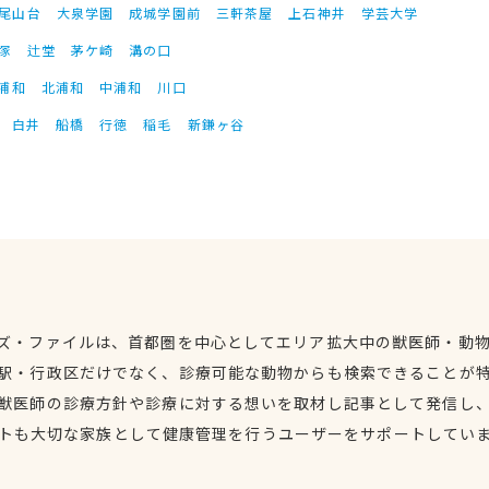
尾山台
大泉学園
成城学園前
三軒茶屋
上石神井
学芸大学
塚
辻堂
茅ケ崎
溝の口
浦和
北浦和
中浦和
川口
白井
船橋
行徳
稲毛
新鎌ヶ谷
ズ・ファイルは、首都圏を中心としてエリア拡大中の獣医師・動
駅・行政区だけでなく、診療可能な動物からも検索できることが
獣医師の診療方針や診療に対する想いを取材し記事として発信し
トも大切な家族として健康管理を行うユーザーをサポートしてい