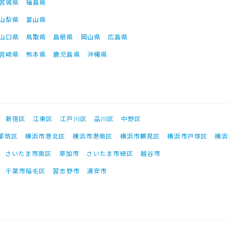
宮城県
福島県
山梨県
富山県
山口県
鳥取県
島根県
岡山県
広島県
宮崎県
熊本県
鹿児島県
沖縄県
新宿区
江東区
江戸川区
品川区
中野区
都筑区
横浜市港北区
横浜市港南区
横浜市鶴見区
横浜市戸塚区
横浜
さいたま市南区
草加市
さいたま市緑区
越谷市
千葉市稲毛区
習志野市
浦安市