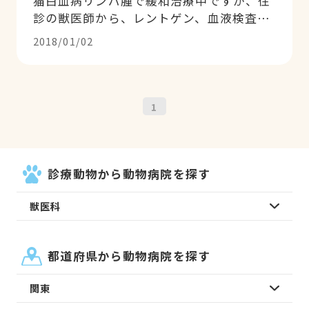
猫白血病リンパ腫で緩和治療中ですが、往
診の獣医師から、レントゲン、血液検査を
してくるよう言われ、こちらに電話した。
2018/01/02
以前猫、フェレットを診ていただいたので
すが、かかりつけ医にはしませんでした。
webで調べた結果、医院長が代わっていた
ので、今回の検査を依頼した。説明もわか
1
りやすく、継続になる可能性が低いのにも
かかわらず、丁寧な説明に好感が持てまし
た。今は寛解状態ですが、定期的に検査を
して頂きたいと考えています。
診療動物から動物病院を探す
獣医科
都道府県から動物病院を探す
関東