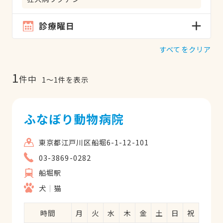
診療曜日
すべてをクリア
1
件中
1
〜
1
件を表示
ふなぼり動物病院
東京都江戸川区船堀6-1-12-101
03-3869-0282
船堀駅
犬
猫
時間
月
火
水
木
金
土
日
祝