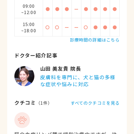
09:00
●
●
●
ー
●
●
●
●
~12:00
15:00
〇
〇
ー
ー
〇
●
●
●
~18:00
診療時間の詳細はこちら
ドクター紹介記事
山田 美友貴 院長
皮膚科を専門に、犬と猫の多様
な症状や悩みに対応
クチコミ
すべてのクチコミを見る
（
1
件）