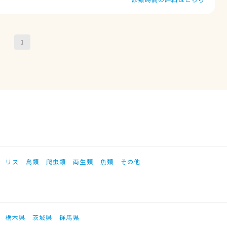
1
リス
鳥類
爬虫類
両生類
魚類
その他
栃木県
茨城県
群馬県