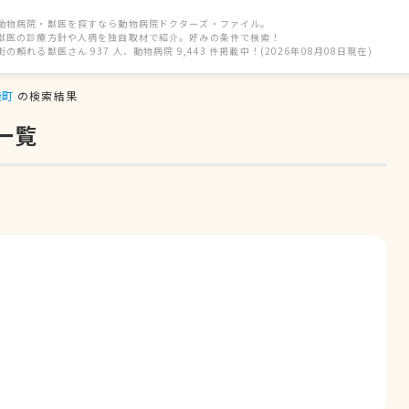
動物病院・獣医を探すなら動物病院ドクターズ・ファイル。
獣医の診療方針や人柄を独自取材で紹介。好みの条件で検索！
街の頼れる獣医さん 937 人、動物病院 9,443 件掲載中！(2026年08月08日現在)
磯町
の検索結果
一覧