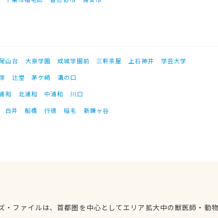
尾山台
大泉学園
成城学園前
三軒茶屋
上石神井
学芸大学
塚
辻堂
茅ケ崎
溝の口
浦和
北浦和
中浦和
川口
白井
船橋
行徳
稲毛
新鎌ヶ谷
ズ・ファイルは、首都圏を中心としてエリア拡大中の獣医師・動