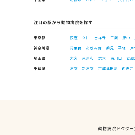
注目の駅から動物病院を探す
東京都
荻窪
立川
吉祥寺
三鷹
府中
神奈川県
青葉台
あざみ野
鶴見
平塚
戸
埼玉県
大宮
東浦和
志木
東川口
武蔵
千葉県
浦安
新浦安
京成津田沼
西白井
動物病院ドクター