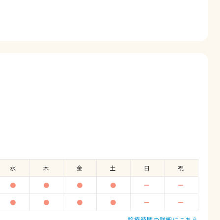
水
木
金
土
日
祝
●
●
●
●
ー
ー
●
●
●
●
ー
ー
診療時間の詳細はこちら