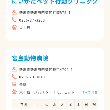
にいがたペット行動クリニック
新潟県新潟市西蒲区仁箇578-1
0256-87-3260
犬
猫
宮島動物病院
新潟県新潟市西蒲区巻甲4709-1
0256-73-3013
巻駅
犬
猫
ハムスター
モルモット
フェレット
うさ
すべて見る
時間
月
火
水
木
金
土
日
祝