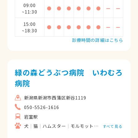
09:00
●
●
●
●
●
●
ー
ー
~11:30
15:00
●
●
●
●
●
●
ー
ー
~18:30
診療時間の詳細はこちら
緑の森どうぶつ病院 いわむろ
病院
新潟県新潟市西蒲区新谷1119
050-5526-1616
岩室駅
犬
猫
ハムスター
モルモット
うさぎ
すべて見る