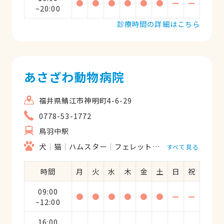
●
●
●
●
●
●
ー
ー
~20:00
診療時間の詳細はこちら
あさざわ動物病院
福井県鯖江市神明町4-6-29
0778-53-1772
鳥羽中駅
犬
猫
ハムスター
フェレット
うさぎ
鳥類
すべて見る
時間
月
火
水
木
金
土
日
祝
09:00
●
●
●
●
●
●
ー
ー
~12:00
16:00