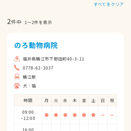
すべてをクリア
2
件中
1
〜
2
件を表示
のろ動物病院
福井県鯖江市下野田町40-3-11
0778-62-3037
鯖江駅
犬
猫
時間
月
火
水
木
金
土
日
祝
09:00
●
●
●
●
●
●
ー
ー
~12:00
16:00