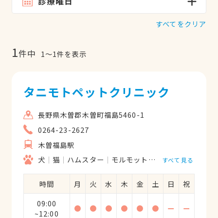
診療曜日
すべてをクリア
1
件中
1
〜
1
件を表示
タニモトペットクリニック
長野県木曽郡木曽町福島5460-1
0264-23-2627
木曽福島駅
犬
猫
ハムスター
モルモット
フェレット
うさ
すべて見る
時間
月
火
水
木
金
土
日
祝
09:00
●
●
●
●
●
●
ー
ー
~12:00