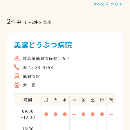
すべてをクリア
2
件中
1
〜
2
件を表示
美濃どうぶつ病院
岐阜県美濃市段町105-1
0575-33-0753
美濃市駅
犬
猫
時間
月
火
水
木
金
土
日
祝
09:00
●
●
●
ー
●
●
●
ー
~12:00
16:00