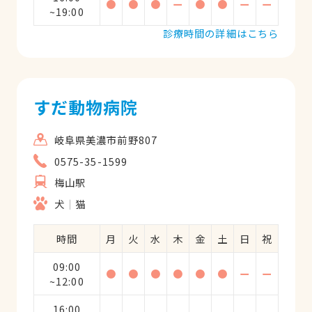
●
●
●
ー
●
●
ー
ー
~19:00
診療時間の詳細はこちら
すだ動物病院
岐阜県美濃市前野807
0575-35-1599
梅山駅
犬
猫
時間
月
火
水
木
金
土
日
祝
09:00
●
●
●
●
●
●
ー
ー
~12:00
16:00