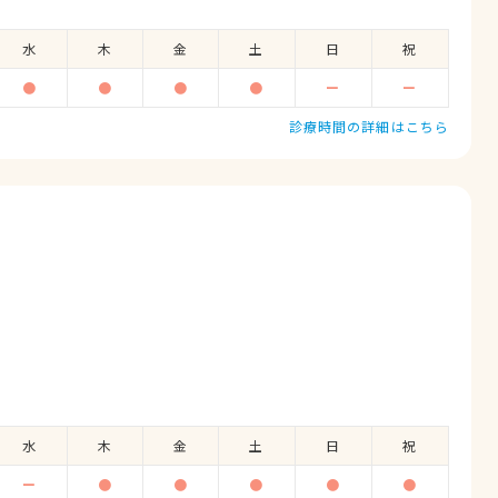
水
木
金
土
日
祝
●
●
●
●
ー
ー
診療時間の詳細はこちら
水
木
金
土
日
祝
ー
●
●
●
●
●