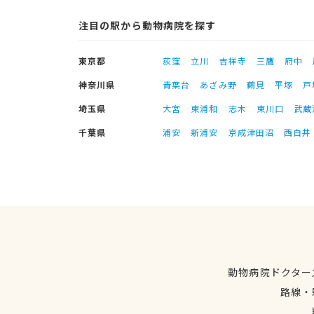
注目の駅から動物病院を探す
東京都
荻窪
立川
吉祥寺
三鷹
府中
神奈川県
青葉台
あざみ野
鶴見
平塚
戸
埼玉県
大宮
東浦和
志木
東川口
武蔵
千葉県
浦安
新浦安
京成津田沼
西白井
動物病院ドクター
路線・