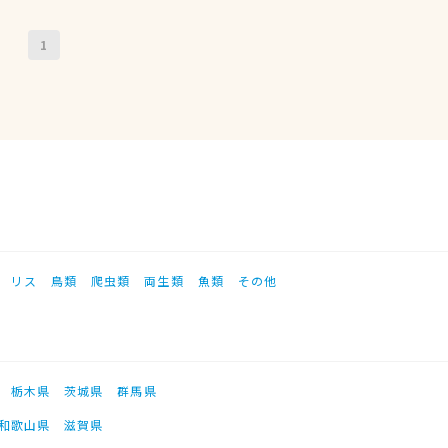
1
リス
鳥類
爬虫類
両生類
魚類
その他
栃木県
茨城県
群馬県
和歌山県
滋賀県