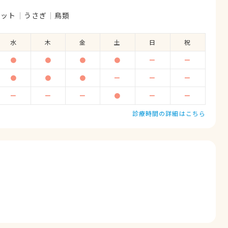
レット
うさぎ
鳥類
水
木
金
土
日
祝
●
●
●
●
ー
ー
●
●
●
ー
ー
ー
ー
ー
ー
●
ー
ー
診療時間の詳細はこちら