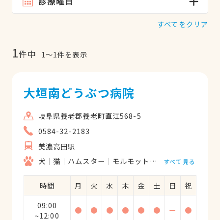
診療曜日
すべてをクリア
1
件中
1
〜
1
件を表示
大垣南どうぶつ病院
岐阜県養老郡養老町直江568-5
0584-32-2183
美濃高田駅
犬
猫
ハムスター
モルモット
うさぎ
鳥類
すべて見る
時間
月
火
水
木
金
土
日
祝
09:00
●
●
●
●
●
●
ー
●
~12:00