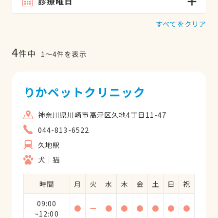
診療曜日
すべてをクリア
4
件中
1
〜
4
件を表示
りかペットクリニック
神奈川県川崎市高津区久地4丁目11-47
044-813-6522
久地駅
犬
猫
時間
月
火
水
木
金
土
日
祝
09:00
●
ー
●
●
●
●
●
●
~12:00