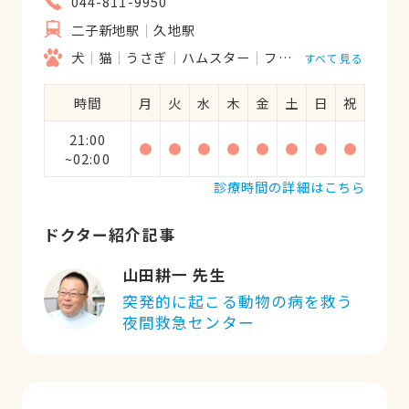
044-811-9950
二子新地駅
久地駅
犬
猫
うさぎ
ハムスター
フェレット
爬虫類
すべて見る
時間
月
火
水
木
金
土
日
祝
21:00
●
●
●
●
●
●
●
●
~02:00
診療時間の詳細はこちら
ドクター紹介記事
山田耕一 先生
突発的に起こる動物の病を救う
夜間救急センター