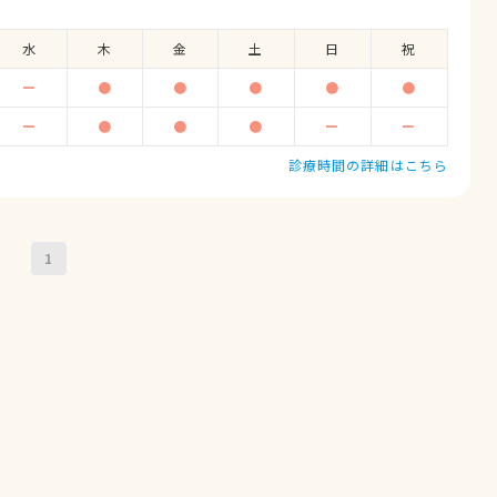
水
木
金
土
日
祝
ー
●
●
●
●
●
ー
●
●
●
ー
ー
診療時間の詳細はこちら
1