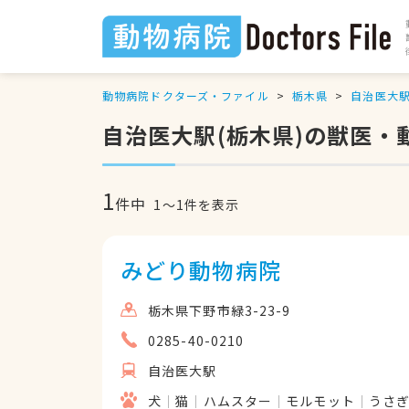
動物病院ドクターズ・ファイル
栃木県
自治医大
自治医大駅(栃木県)の獣医・
1
件中
1
〜
1
件を表示
みどり動物病院
栃木県下野市緑3-23-9
0285-40-0210
自治医大駅
犬
猫
ハムスター
モルモット
うさ