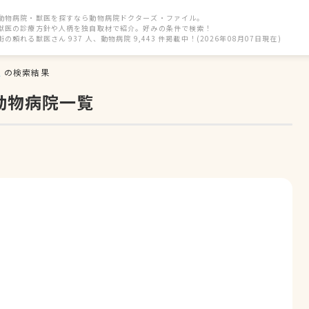
動物病院・獣医を探すなら動物病院ドクターズ・ファイル。
獣医の診療方針や人柄を独自取材で紹介。好みの条件で検索！
街の頼れる獣医さん 937 人、動物病院 9,443 件掲載中！(2026年08月07日現在)
駅
の検索結果
動物病院一覧
ぎ