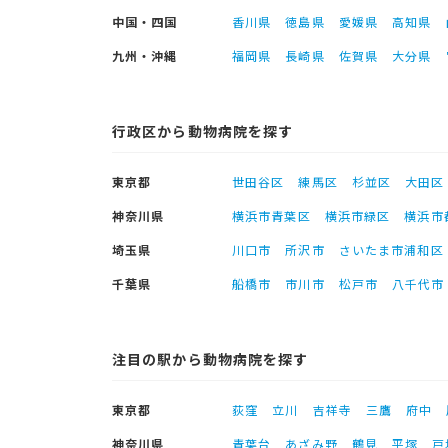
中国・四国
香川県
徳島県
愛媛県
高知県
九州・沖縄
福岡県
長崎県
佐賀県
大分県
行政区から動物病院を探す
東京都
世田谷区
練馬区
杉並区
大田区
神奈川県
横浜市青葉区
横浜市緑区
横浜市
埼玉県
川口市
所沢市
さいたま市浦和区
千葉県
船橋市
市川市
松戸市
八千代市
注目の駅から動物病院を探す
東京都
荻窪
立川
吉祥寺
三鷹
府中
神奈川県
青葉台
あざみ野
鶴見
平塚
戸