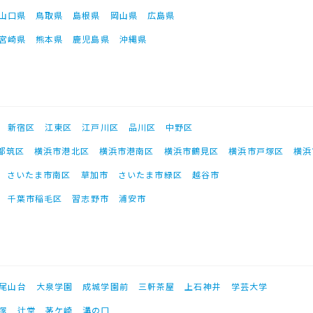
山口県
鳥取県
島根県
岡山県
広島県
宮崎県
熊本県
鹿児島県
沖縄県
新宿区
江東区
江戸川区
品川区
中野区
都筑区
横浜市港北区
横浜市港南区
横浜市鶴見区
横浜市戸塚区
横浜
さいたま市南区
草加市
さいたま市緑区
越谷市
千葉市稲毛区
習志野市
浦安市
尾山台
大泉学園
成城学園前
三軒茶屋
上石神井
学芸大学
塚
辻堂
茅ケ崎
溝の口