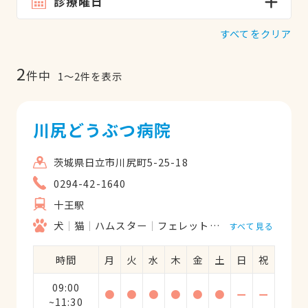
診療曜日
すべてをクリア
2
件中
1
〜
2
件を表示
川尻どうぶつ病院
茨城県日立市川尻町5-25-18
0294-42-1640
十王駅
犬
猫
ハムスター
フェレット
うさぎ
鳥類
すべて見る
時間
月
火
水
木
金
土
日
祝
09:00
●
●
●
●
●
●
ー
ー
~11:30