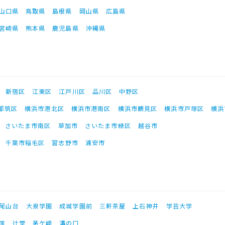
山口県
鳥取県
島根県
岡山県
広島県
宮崎県
熊本県
鹿児島県
沖縄県
新宿区
江東区
江戸川区
品川区
中野区
都筑区
横浜市港北区
横浜市港南区
横浜市鶴見区
横浜市戸塚区
横浜
さいたま市南区
草加市
さいたま市緑区
越谷市
千葉市稲毛区
習志野市
浦安市
尾山台
大泉学園
成城学園前
三軒茶屋
上石神井
学芸大学
塚
辻堂
茅ケ崎
溝の口