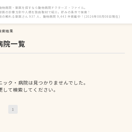
動物病院・獣医を探すなら動物病院ドクターズ・ファイル。
獣医の診療方針や人柄を独自取材で紹介。好みの条件で検索！
街の頼れる獣医さん 937 人、動物病院 9,443 件掲載中！(2026年08月08日現在)
検索結果
病院一覧
ニック・病院は見つかりませんでした。
更して検索してください。
1