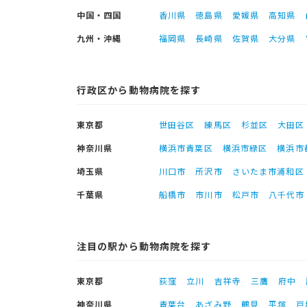
中国・四国
香川県
徳島県
愛媛県
高知県
九州・沖縄
福岡県
長崎県
佐賀県
大分県
行政区から動物病院を探す
東京都
世田谷区
練馬区
杉並区
大田区
神奈川県
横浜市青葉区
横浜市緑区
横浜市
埼玉県
川口市
所沢市
さいたま市浦和区
千葉県
船橋市
市川市
松戸市
八千代市
注目の駅から動物病院を探す
東京都
荻窪
立川
吉祥寺
三鷹
府中
神奈川県
青葉台
あざみ野
鶴見
平塚
戸