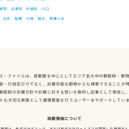
浦和
北浦和
中浦和
川口
白井
船橋
行徳
稲毛
新鎌ヶ谷
ズ・ファイルは、首都圏を中心としてエリア拡大中の獣医師・動
駅・行政区だけでなく、診療可能な動物からも検索できることが
獣医師の診療方針や診療に対する想いを取材し記事として発信し
トも大切な家族として健康管理を行うユーザーをサポートしてい
掲載情報について
種情報は、株式会社ギミック、または株式会社ウェルネスが調査した情報をも