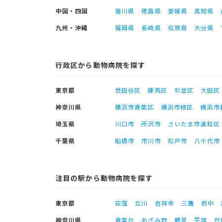
中国・四国
香川県
徳島県
愛媛県
高知県
九州・沖縄
福岡県
長崎県
佐賀県
大分県
行政区から動物病院を探す
東京都
世田谷区
練馬区
杉並区
大田区
神奈川県
横浜市青葉区
横浜市緑区
横浜市
埼玉県
川口市
所沢市
さいたま市浦和区
千葉県
船橋市
市川市
松戸市
八千代市
注目の駅から動物病院を探す
東京都
荻窪
立川
吉祥寺
三鷹
府中
神奈川県
青葉台
あざみ野
鶴見
平塚
戸