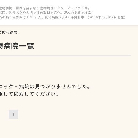
動物病院・獣医を探すなら動物病院ドクターズ・ファイル。
獣医の診療方針や人柄を独自取材で紹介。好みの条件で検索！
街の頼れる獣医さん 937 人、動物病院 9,443 件掲載中！(2026年08月08日現在)
の検索結果
物病院一覧
ニック・病院は見つかりませんでした。
更して検索してください。
1