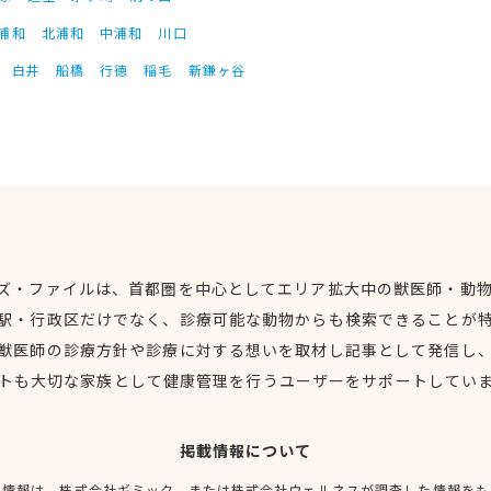
浦和
北浦和
中浦和
川口
白井
船橋
行徳
稲毛
新鎌ヶ谷
ズ・ファイルは、首都圏を中心としてエリア拡大中の獣医師・動
駅・行政区だけでなく、診療可能な動物からも検索できることが
獣医師の診療方針や診療に対する想いを取材し記事として発信し
トも大切な家族として健康管理を行うユーザーをサポートしてい
掲載情報について
種情報は、株式会社ギミック、または株式会社ウェルネスが調査した情報をも