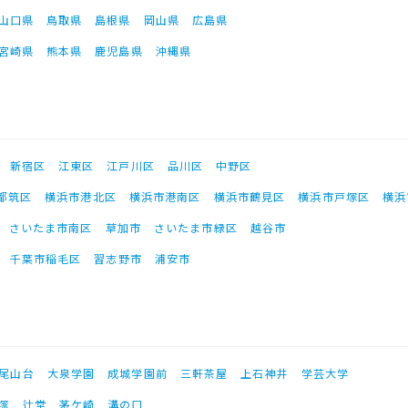
山口県
鳥取県
島根県
岡山県
広島県
宮崎県
熊本県
鹿児島県
沖縄県
新宿区
江東区
江戸川区
品川区
中野区
都筑区
横浜市港北区
横浜市港南区
横浜市鶴見区
横浜市戸塚区
横浜
さいたま市南区
草加市
さいたま市緑区
越谷市
千葉市稲毛区
習志野市
浦安市
尾山台
大泉学園
成城学園前
三軒茶屋
上石神井
学芸大学
塚
辻堂
茅ケ崎
溝の口