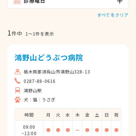
診療曜日
すべてをクリア
1
件中
1
〜
1
件を表示
鴻野山どうぶつ病院
栃木県那須烏山市鴻野山328-13
0287-88-0616
鴻野山駅
犬
猫
うさぎ
時間
月
火
水
木
金
土
日
祝
09:00
●
●
●
ー
●
●
●
●
~12:00