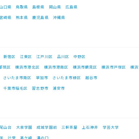
山口県
鳥取県
島根県
岡山県
広島県
宮崎県
熊本県
鹿児島県
沖縄県
新宿区
江東区
江戸川区
品川区
中野区
都筑区
横浜市港北区
横浜市港南区
横浜市鶴見区
横浜市戸塚区
横浜
さいたま市南区
草加市
さいたま市緑区
越谷市
千葉市稲毛区
習志野市
浦安市
尾山台
大泉学園
成城学園前
三軒茶屋
上石神井
学芸大学
塚
辻堂
茅ケ崎
溝の口