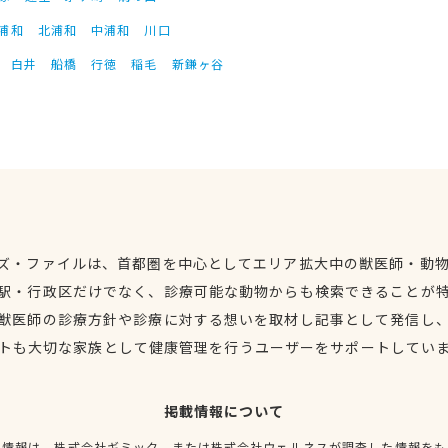
浦和
北浦和
中浦和
川口
白井
船橋
行徳
稲毛
新鎌ヶ谷
ズ・ファイルは、首都圏を中心としてエリア拡大中の獣医師・動
駅・行政区だけでなく、診療可能な動物からも検索できることが
獣医師の診療方針や診療に対する想いを取材し記事として発信し
トも大切な家族として健康管理を行うユーザーをサポートしてい
掲載情報について
種情報は、株式会社ギミック、または株式会社ウェルネスが調査した情報をも