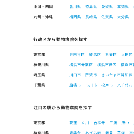
中国・四国
香川県
徳島県
愛媛県
高知県
九州・沖縄
福岡県
長崎県
佐賀県
大分県
行政区から動物病院を探す
東京都
世田谷区
練馬区
杉並区
大田区
神奈川県
横浜市青葉区
横浜市緑区
横浜市
埼玉県
川口市
所沢市
さいたま市浦和区
千葉県
船橋市
市川市
松戸市
八千代市
注目の駅から動物病院を探す
東京都
荻窪
立川
吉祥寺
三鷹
府中
神奈川県
青葉台
あざみ野
鶴見
平塚
戸