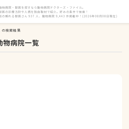
動物病院・獣医を探すなら動物病院ドクターズ・ファイル。
獣医の診療方針や人柄を独自取材で紹介。好みの条件で検索！
街の頼れる獣医さん 937 人、動物病院 9,443 件掲載中！(2026年08月08日現在)
駅
の検索結果
動物病院一覧