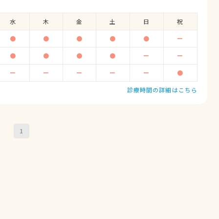
水
木
金
土
日
祝
●
●
●
●
●
ー
●
●
●
●
ー
ー
ー
ー
ー
ー
ー
●
診療時間の詳細はこちら
1