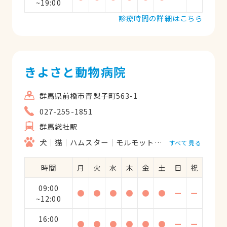
~19:00
診療時間の詳細はこちら
きよさと動物病院
群馬県前橋市青梨子町563-1
027-255-1851
群馬総社駅
犬
猫
ハムスター
モルモット
うさぎ
リス
すべて見る
時間
月
火
水
木
金
土
日
祝
09:00
●
●
●
●
●
●
ー
ー
~12:00
16:00
●
●
●
●
●
●
ー
ー