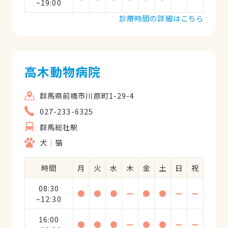
~19:00
診療時間の詳細はこちら
高木動物病院
群馬県前橋市川原町1-29-4
027-233-6325
群馬総社駅
犬
猫
時間
月
火
水
木
金
土
日
祝
08:30
●
●
●
ー
●
●
ー
ー
~12:30
16:00
●
●
●
ー
●
●
ー
ー