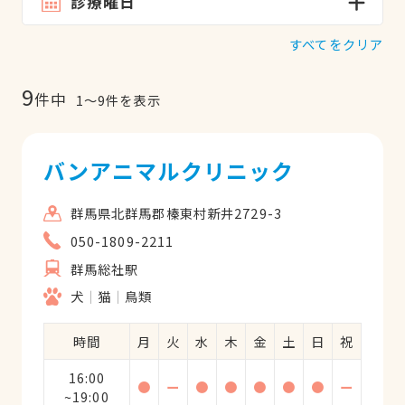
診療曜日
すべてをクリア
9
件中
1
〜
9
件を表示
バンアニマルクリニック
群馬県北群馬郡榛東村新井2729-3
050-1809-2211
群馬総社駅
犬
猫
鳥類
時間
月
火
水
木
金
土
日
祝
16:00
●
ー
●
●
●
●
●
ー
~19:00