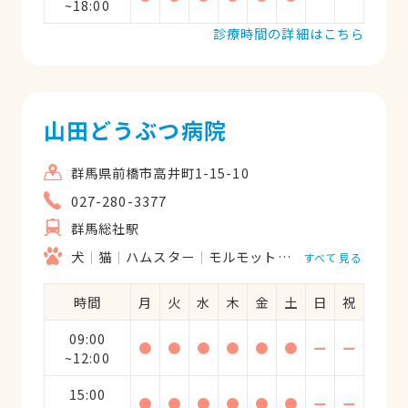
~18:00
診療時間の詳細はこちら
山田どうぶつ病院
群馬県前橋市高井町1-15-10
027-280-3377
群馬総社駅
犬
猫
ハムスター
モルモット
フェレット
うさ
すべて見る
時間
月
火
水
木
金
土
日
祝
09:00
●
●
●
●
●
●
ー
ー
~12:00
15:00
●
●
●
●
●
●
ー
ー