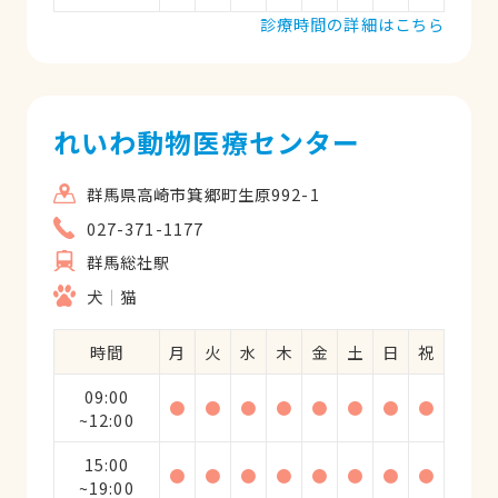
診療時間の詳細はこちら
れいわ動物医療センター
群馬県高崎市箕郷町生原992-1
027-371-1177
群馬総社駅
犬
猫
時間
月
火
水
木
金
土
日
祝
09:00
●
●
●
●
●
●
●
●
~12:00
15:00
●
●
●
●
●
●
●
●
~19:00