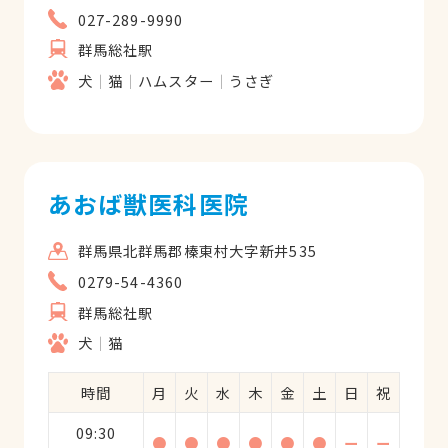
027-289-9990
群馬総社駅
犬
猫
ハムスター
うさぎ
あおば獣医科医院
群馬県北群馬郡榛東村大字新井535
0279-54-4360
群馬総社駅
犬
猫
時間
月
火
水
木
金
土
日
祝
09:30
●
●
●
●
●
●
ー
ー