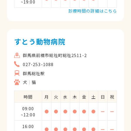
~19:00
診療時間の詳細はこちら
すとう動物病院
群馬県前橋市総社町総社2511-2
027-253-1088
群馬総社駅
犬
猫
時間
月
火
水
木
金
土
日
祝
09:00
●
●
●
●
●
●
ー
ー
~12:00
16:00
●
●
●
●
●
●
ー
ー