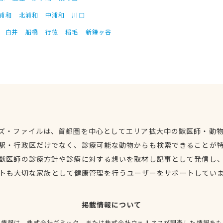
浦和
北浦和
中浦和
川口
白井
船橋
行徳
稲毛
新鎌ヶ谷
ズ・ファイルは、首都圏を中心としてエリア拡大中の獣医師・動
駅・行政区だけでなく、診療可能な動物からも検索できることが
獣医師の診療方針や診療に対する想いを取材し記事として発信し
トも大切な家族として健康管理を行うユーザーをサポートしてい
掲載情報について
種情報は、株式会社ギミック、または株式会社ウェルネスが調査した情報をも