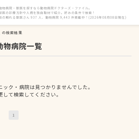
動物病院・獣医を探すなら動物病院ドクターズ・ファイル。
獣医の診療方針や人柄を独自取材で紹介。好みの条件で検索！
街の頼れる獣医さん 937 人、動物病院 9,443 件掲載中！(2026年08月08日現在)
駅
の検索結果
動物病院一覧
ニック・病院は見つかりませんでした。
更して検索してください。
1