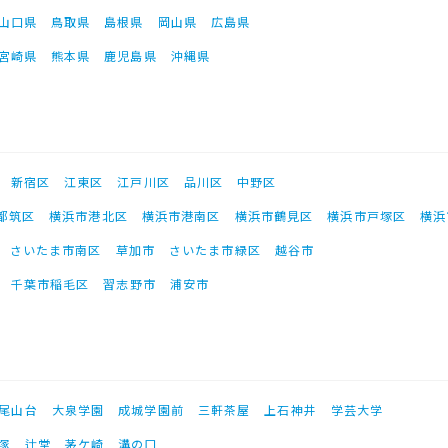
山口県
鳥取県
島根県
岡山県
広島県
宮崎県
熊本県
鹿児島県
沖縄県
新宿区
江東区
江戸川区
品川区
中野区
都筑区
横浜市港北区
横浜市港南区
横浜市鶴見区
横浜市戸塚区
横浜
さいたま市南区
草加市
さいたま市緑区
越谷市
千葉市稲毛区
習志野市
浦安市
尾山台
大泉学園
成城学園前
三軒茶屋
上石神井
学芸大学
塚
辻堂
茅ケ崎
溝の口