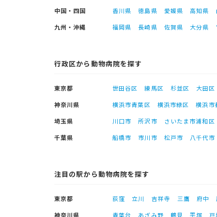
中国・四国
香川県
徳島県
愛媛県
高知県
九州・沖縄
福岡県
長崎県
佐賀県
大分県
行政区から動物病院を探す
東京都
世田谷区
練馬区
杉並区
大田区
神奈川県
横浜市青葉区
横浜市緑区
横浜市
埼玉県
川口市
所沢市
さいたま市浦和区
千葉県
船橋市
市川市
松戸市
八千代市
注目の駅から動物病院を探す
東京都
荻窪
立川
吉祥寺
三鷹
府中
神奈川県
青葉台
あざみ野
鶴見
平塚
戸