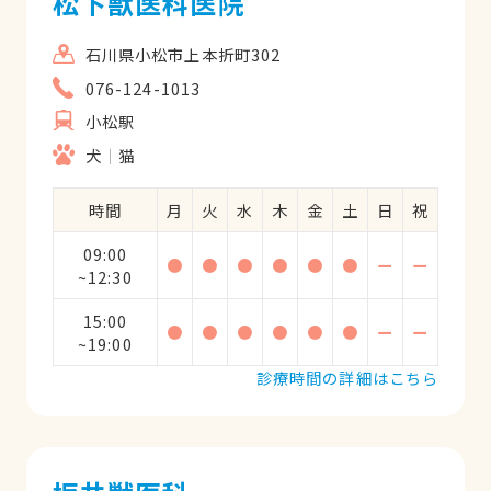
松下獣医科医院
石川県小松市上本折町302
076-124-1013
小松駅
犬
猫
時間
月
火
水
木
金
土
日
祝
09:00
●
●
●
●
●
●
ー
ー
~12:30
15:00
●
●
●
●
●
●
ー
ー
~19:00
診療時間の詳細はこちら