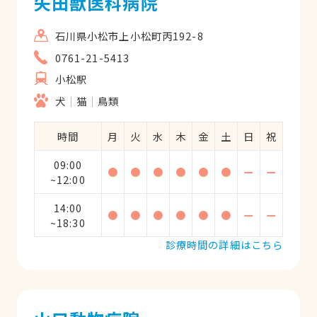
矢田獣医科病院
石川県小松市上小松町丙192-8
0761-21-5413
小松駅
犬
猫
鳥類
時間
月
火
水
木
金
土
日
祝
09:00
●
●
●
●
●
●
ー
ー
~12:00
14:00
●
●
●
●
●
●
ー
ー
~18:30
診療時間の詳細はこちら