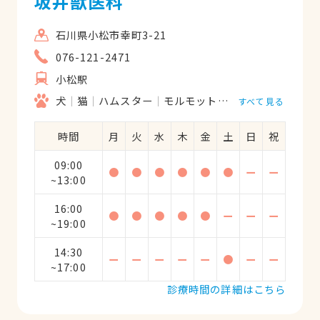
坂井獣医科
石川県小松市幸町3-21
076-121-2471
小松駅
犬
猫
ハムスター
モルモット
フェレット
うさ
すべて見る
時間
月
火
水
木
金
土
日
祝
09:00
●
●
●
●
●
●
ー
ー
~13:00
16:00
●
●
●
●
●
ー
ー
ー
~19:00
14:30
ー
ー
ー
ー
ー
●
ー
ー
~17:00
診療時間の詳細はこちら