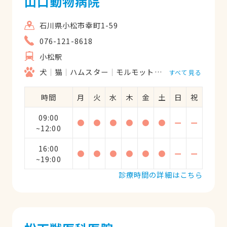
山口動物病院
石川県小松市幸町1-59
076-121-8618
小松駅
犬
猫
ハムスター
モルモット
フェレット
うさ
すべて見る
時間
月
火
水
木
金
土
日
祝
09:00
●
●
●
●
●
●
ー
ー
~12:00
16:00
●
●
●
●
●
●
ー
ー
~19:00
診療時間の詳細はこちら