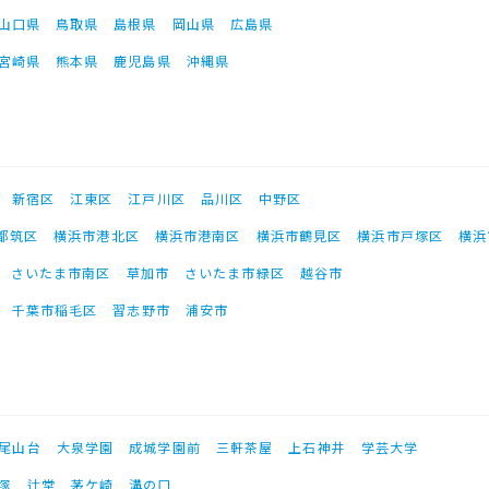
山口県
鳥取県
島根県
岡山県
広島県
宮崎県
熊本県
鹿児島県
沖縄県
新宿区
江東区
江戸川区
品川区
中野区
都筑区
横浜市港北区
横浜市港南区
横浜市鶴見区
横浜市戸塚区
横浜
さいたま市南区
草加市
さいたま市緑区
越谷市
千葉市稲毛区
習志野市
浦安市
尾山台
大泉学園
成城学園前
三軒茶屋
上石神井
学芸大学
塚
辻堂
茅ケ崎
溝の口