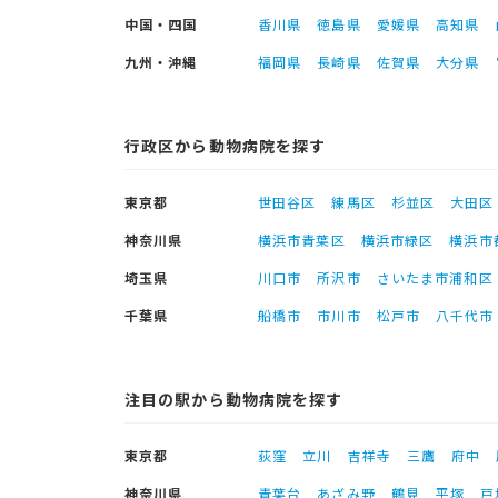
中国・四国
香川県
徳島県
愛媛県
高知県
九州・沖縄
福岡県
長崎県
佐賀県
大分県
行政区から動物病院を探す
東京都
世田谷区
練馬区
杉並区
大田区
神奈川県
横浜市青葉区
横浜市緑区
横浜市
埼玉県
川口市
所沢市
さいたま市浦和区
千葉県
船橋市
市川市
松戸市
八千代市
注目の駅から動物病院を探す
東京都
荻窪
立川
吉祥寺
三鷹
府中
神奈川県
青葉台
あざみ野
鶴見
平塚
戸