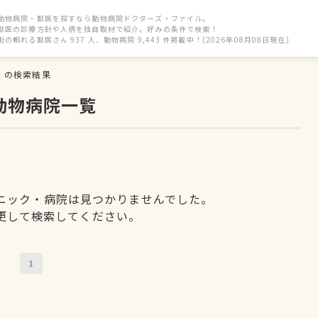
動物病院・獣医を探すなら動物病院ドクターズ・ファイル。
獣医の診療方針や人柄を独自取材で紹介。好みの条件で検索！
街の頼れる獣医さん 937 人、動物病院 9,443 件掲載中！(2026年08月08日現在)
駅
の検索結果
動物病院一覧
ニック・病院は見つかりませんでした。
更して検索してください。
1