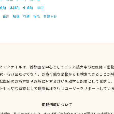
浦和
北浦和
中浦和
川口
白井
船橋
行徳
稲毛
新鎌ヶ谷
ズ・ファイルは、首都圏を中心としてエリア拡大中の獣医師・動
駅・行政区だけでなく、診療可能な動物からも検索できることが
獣医師の診療方針や診療に対する想いを取材し記事として発信し
トも大切な家族として健康管理を行うユーザーをサポートしてい
掲載情報について
種情報は、株式会社ギミック、または株式会社ウェルネスが調査した情報をも