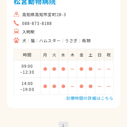
松宮動物病院
高知県高知市宝町28-3
088-873-8188
入明駅
犬
猫
ハムスター
うさぎ
鳥類
時間
月
火
水
木
金
土
日
祝
09:00
●
●
●
ー
●
●
ー
ー
~12:30
14:00
●
●
●
ー
●
●
ー
ー
~19:00
診療時間の詳細はこちら
1