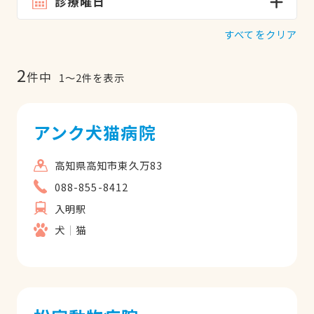
診療曜日
すべてをクリア
2
件中
1
〜
2
件を表示
アンク犬猫病院
高知県高知市東久万83
088-855-8412
入明駅
犬
猫