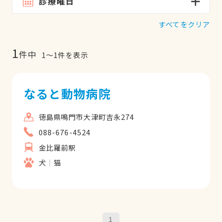
診療曜日
すべてをクリア
1
件中
1
〜
1
件を表示
なると動物病院
徳島県鳴門市大津町吉永274
088-676-4524
金比羅前駅
犬
猫
1