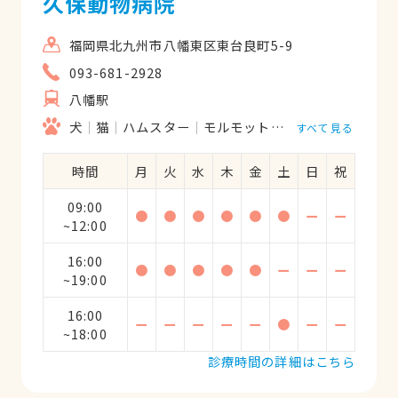
久保動物病院
福岡県北九州市八幡東区東台良町5-9
093-681-2928
八幡駅
犬
猫
ハムスター
モルモット
フェレット
うさ
すべて見る
時間
月
火
水
木
金
土
日
祝
09:00
●
●
●
●
●
●
ー
ー
~12:00
16:00
●
●
●
●
●
ー
ー
ー
~19:00
16:00
ー
ー
ー
ー
ー
●
ー
ー
~18:00
診療時間の詳細はこちら