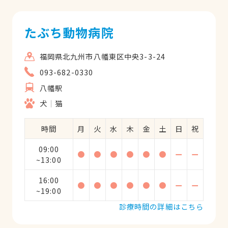
たぶち動物病院
福岡県北九州市八幡東区中央3-3-24
093-682-0330
八幡駅
犬
猫
時間
月
火
水
木
金
土
日
祝
09:00
●
●
●
●
●
●
ー
ー
~13:00
16:00
●
●
●
●
●
●
ー
ー
~19:00
診療時間の詳細はこちら