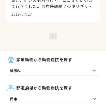
家が、近いのもあるけど、口コミがいいの
で行きました。診療時間終了のギリギリに
なってしまったのですが、優しく親切に対
2019/07/27
応していただきました。院内もキレイで、
これからもお世話になろうと思ってます。
1
診療動物から動物病院を探す
獣医科
都道府県から動物病院を探す
関東