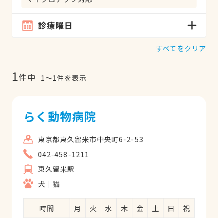
診療曜日
すべてをクリア
1
件中
1
〜
1
件を表示
らく動物病院
東京都東久留米市中央町6-2-53
042-458-1211
東久留米駅
犬
猫
時間
月
火
水
木
金
土
日
祝