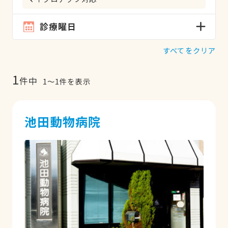
診療曜日
すべてをクリア
1
件中
1
〜
1
件を表示
池田動物病院