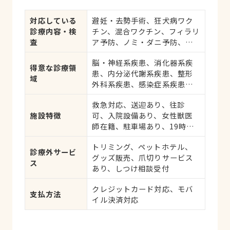
対応している
避妊・去勢手術、狂犬病ワク
診療内容・検
チン、混合ワクチン、フィラリ
査
ア予防、ノミ・ダニ予防、マ
イクロチップ対応、健康診
脳・神経系疾患、消化器系疾
断、各種検査、外科手術
得意な診療領
患、内分泌代謝系疾患、整形
域
外科系疾患、感染症系疾患、
眼科系疾患、循環器系疾患、
救急対応、送迎あり、往診
肝・胆・すい臓系疾患、血
施設特徴
可、入院設備あり、女性獣医
液・免疫系疾患、耳系疾患、
師在籍、駐車場あり、19時以
寄生虫、皮膚系疾患、呼吸器
降診療可、ネット予約可、日
系疾患、腎・泌尿器系疾患、
トリミング、ペットホテル、
曜診療、祝日診療、英語対応
筋肉系疾患、生殖器系疾患、
診療外サービ
グッズ販売、爪切りサービス
可
腫瘍・がん、アレルギー、歯
ス
あり、しつけ相談受付
と口腔系疾患、けが・その他
クレジットカード対応、モバ
支払方法
イル決済対応