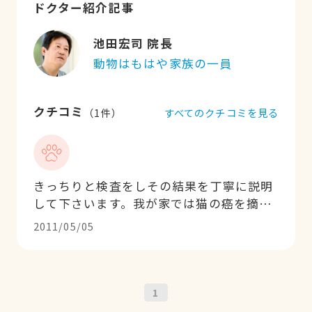
ドクター紹介記事
池田宏司 院長
動物はもはや家族の一員
クチコミ
すべてのクチコミを見る
（
1
件）
きっちりと検査をしその結果を丁寧に説明
して下さいます。我が家では猫の癌を摘出
していただきましたが、術後の先生の笑顔
2011/05/05
に証明された通り、元気になって帰ってき
ました。深刻な病気のペットさんたちには
本当にお勧めしたい病院です。
1