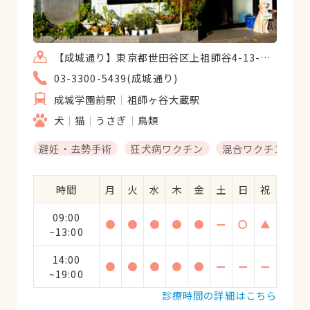
【成城通り】東京都世田谷区上祖師谷4-13-2【祖師谷通り】東京都世田谷区祖師谷4-25-19 2F
03-3300-5439(成城通り)
成城学園前駅
祖師ヶ谷大蔵駅
犬
猫
うさぎ
鳥類
避妊・去勢手術
狂犬病ワクチン
混合ワクチン
時間
月
火
水
木
金
土
日
祝
09:00
●
●
●
●
●
ー
〇
▲
~13:00
14:00
●
●
●
●
●
ー
ー
ー
~19:00
診療時間の詳細はこちら