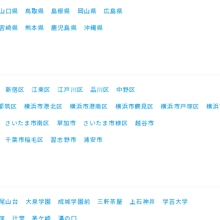
山口県
鳥取県
島根県
岡山県
広島県
宮崎県
熊本県
鹿児島県
沖縄県
新宿区
江東区
江戸川区
品川区
中野区
都筑区
横浜市港北区
横浜市港南区
横浜市鶴見区
横浜市戸塚区
横浜
さいたま市南区
草加市
さいたま市緑区
越谷市
千葉市稲毛区
習志野市
浦安市
尾山台
大泉学園
成城学園前
三軒茶屋
上石神井
学芸大学
塚
辻堂
茅ケ崎
溝の口