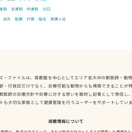
浦和
北浦和
中浦和
川口
白井
船橋
行徳
稲毛
新鎌ヶ谷
ズ・ファイルは、首都圏を中心としてエリア拡大中の獣医師・動
駅・行政区だけでなく、診療可能な動物からも検索できることが
獣医師の診療方針や診療に対する想いを取材し記事として発信し
トも大切な家族として健康管理を行うユーザーをサポートしてい
掲載情報について
種情報は、株式会社ギミック、または株式会社ウェルネスが調査した情報をも