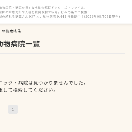
動物病院・獣医を探すなら動物病院ドクターズ・ファイル。
獣医の診療方針や人柄を独自取材で紹介。好みの条件で検索！
街の頼れる獣医さん 937 人、動物病院 9,443 件掲載中！(2026年08月07日現在)
駅
の検索結果
動物病院一覧
ニック・病院は見つかりませんでした。
更して検索してください。
1