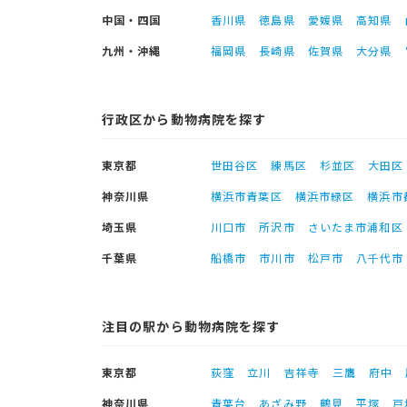
中国・四国
香川県
徳島県
愛媛県
高知県
九州・沖縄
福岡県
長崎県
佐賀県
大分県
行政区から動物病院を探す
東京都
世田谷区
練馬区
杉並区
大田区
神奈川県
横浜市青葉区
横浜市緑区
横浜市
埼玉県
川口市
所沢市
さいたま市浦和区
千葉県
船橋市
市川市
松戸市
八千代市
注目の駅から動物病院を探す
東京都
荻窪
立川
吉祥寺
三鷹
府中
神奈川県
青葉台
あざみ野
鶴見
平塚
戸