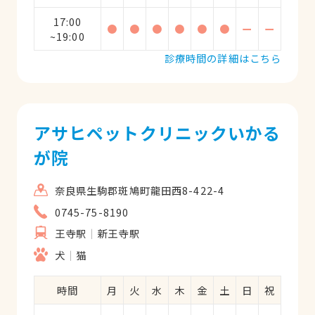
17:00
●
●
●
●
●
●
ー
ー
~19:00
診療時間の詳細はこちら
アサヒペットクリニックいかる
が院
奈良県生駒郡斑鳩町龍田西8-422-4
0745-75-8190
王寺駅
新王寺駅
犬
猫
時間
月
火
水
木
金
土
日
祝