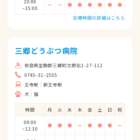
10:00
ー
ー
●
●
●
●
●
●
~15:00
診療時間の詳細はこちら
三郷どうぶつ病院
奈良県生駒郡三郷町立野北1-27-112
0745-31-2555
王寺駅
新王寺駅
犬
猫
時間
月
火
水
木
金
土
日
祝
09:00
●
●
●
ー
●
●
●
ー
~12:30