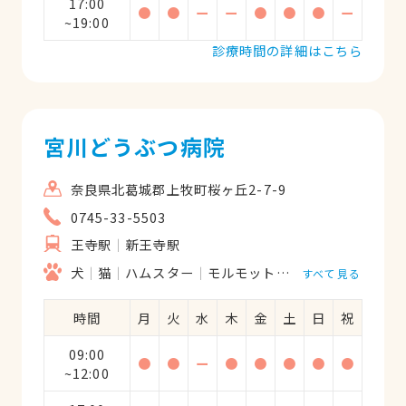
17:00
●
●
ー
ー
●
●
●
ー
~19:00
診療時間の詳細はこちら
宮川どうぶつ病院
奈良県北葛城郡上牧町桜ヶ丘2-7-9
0745-33-5503
王寺駅
新王寺駅
犬
猫
ハムスター
モルモット
うさぎ
リス
すべて見る
時間
月
火
水
木
金
土
日
祝
09:00
●
●
ー
●
●
●
●
●
~12:00