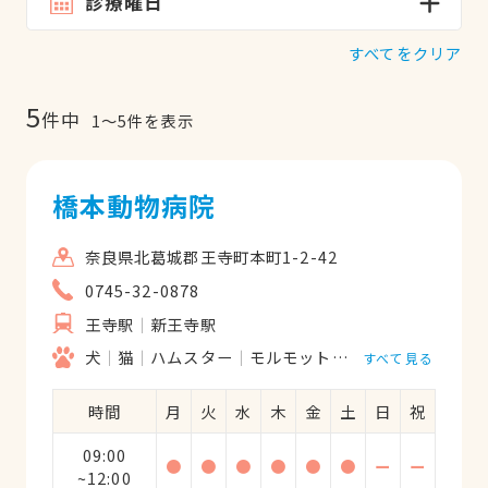
診療曜日
すべてをクリア
5
件中
1
〜
5
件を表示
橋本動物病院
奈良県北葛城郡王寺町本町1-2-42
0745-32-0878
王寺駅
新王寺駅
犬
猫
ハムスター
モルモット
フェレット
うさ
すべて見る
時間
月
火
水
木
金
土
日
祝
09:00
●
●
●
●
●
●
ー
ー
~12:00