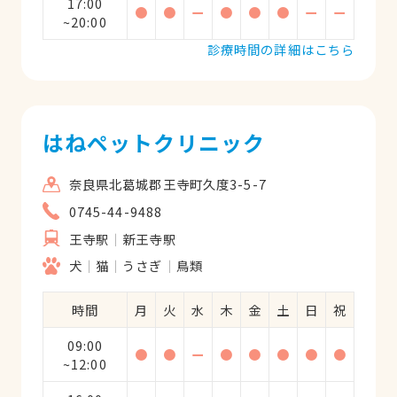
17:00
●
●
ー
●
●
●
ー
ー
~20:00
診療時間の詳細はこちら
はねペットクリニック
奈良県北葛城郡王寺町久度3-5-7
0745-44-9488
王寺駅
新王寺駅
犬
猫
うさぎ
鳥類
時間
月
火
水
木
金
土
日
祝
09:00
●
●
ー
●
●
●
●
●
~12:00